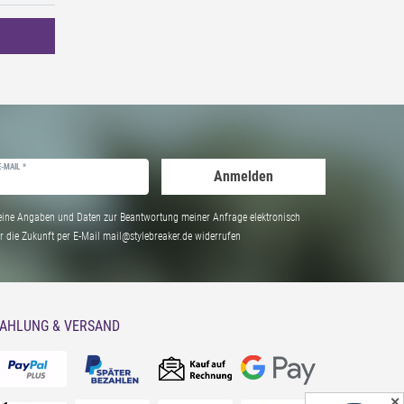
E-MAIL *
Anmelden
ine Angaben und Daten zur Beantwortung meiner Anfrage elektronisch
̈r die Zukunft per E-Mail mail@stylebreaker.de widerrufen
AHLUNG & VERSAND
✕