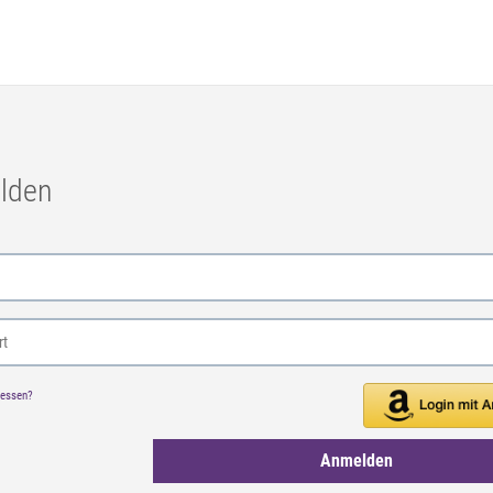
lden
gessen?
Anmelden