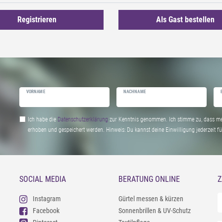
Registrieren
Als Gast bestellen
VORNAME
NACHNAME
Ich habe die
Daten­schutz­erklärung
zur Kenntnis genommen. Ich stimme zu, dass me
erhoben und gespeichert werden. Hinweis: Du kannst deine Einwilligung jederzeit fu
SOCIAL MEDIA
BERATUNG ONLINE
Z
Instagram
Gürtel messen & kürzen
Facebook
Sonnenbrillen & UV-Schutz