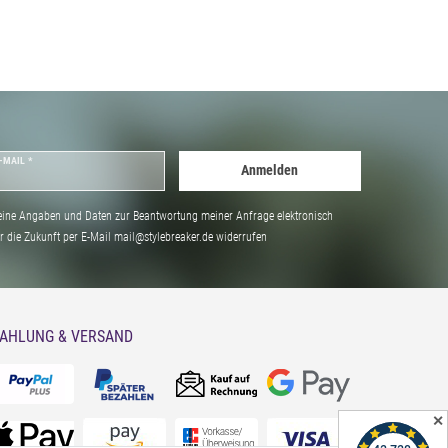
zu praktischen
Umhängetaschen
-MAIL *
Anmelden
ine Angaben und Daten zur Beantwortung meiner Anfrage elektronisch
̈r die Zukunft per E-Mail mail@stylebreaker.de widerrufen
AHLUNG & VERSAND
eBREAKER findest du garantiert das passende
✕