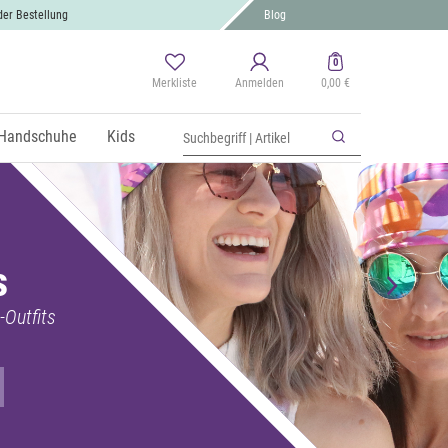
der Bestellung
Blog
0
Merkliste
Anmelden
0,00 €
Handschuhe
Kids
s
-Outfits