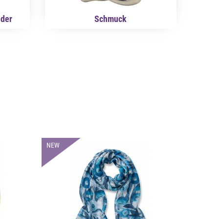
nder
Schmuck
NEW
NEW