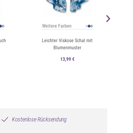
Weitere Farben
W
uch
Leichter Viskose Schal mit
Blumenmuster
13,99 €
Auf die Merkliste
Auf die Merkliste
Schnellansicht
Schnellansicht
Kostenlose Rücksendung