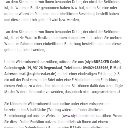
- an dem Sie oder ein von Ihnen benannter Dritter, der nicht der Beförderer
ist, die Waren in Besitz genommen haben bzw. hat, sofern Sie eine oder
mehrere Waren im Rahmen einer einheitlichen Bestellung bestellt haben
und diese einheitlich geliefert wird bzw. werden
;
- an dem Sie oder ein von Ihnen benannter Dritter, der nicht der Beförderer
ist, die letzte Ware in Besitz genommen haben bzw. hat, sofern Sie mehrere
Waren im Rahmen einer einheitlichen Bestellung bestellt haben und diese
getrennt geliefert werden
;
Um Ihr Widerrufsrecht auszuüben, müssen Sie uns
(styleBREAKER GmbH,
Gutenbergstr. 19, 93128 Regenstauf, Telefonnr.: 09402/9388966, E-Mail-
Adresse: mail@stylebreaker.de)
mittels einer eindeutigen Erklärung (z.B.
ein mit der Post versandter Brief oder eine E-Mail) über Ihren Entschluss,
diesen Vertrag zu widerrufen, informieren. Sie können dafür das beigefügte
Muster-Widerrufsformular verwenden, das jedoch nicht vorgeschrieben ist.
Sie können Ihr Widerrufsrecht auch online unter einer entsprechend
bezeichneten Schaltfläche ("Vertrag widerrufen" oder ähnliche
Bezeichnung) auf unserer Webseite (
www.stylebreaker.de
) ausüben. Wenn
Sie diese Online-Funktion nutzen, übermitteln wir Ihnen auf einem
dauerhaften Datenträger (z.B. durch eine E-Mail) unverzüglich eine