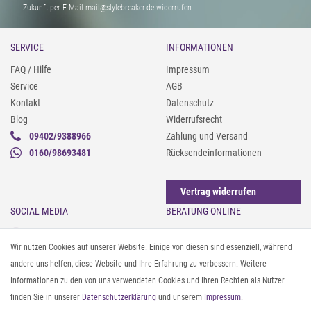
Zukunft per E-Mail mail@stylebreaker.de widerrufen
SERVICE
INFORMATIONEN
FAQ / Hilfe
Impressum
Service
AGB
Kontakt
Datenschutz
Blog
Widerrufsrecht
09402/9388966
Zahlung und Versand
0160/98693481
Rücksendeinformationen
Vertrag widerrufen
SOCIAL MEDIA
BERATUNG ONLINE
Instagram
Gürtel messen & kürzen
Wir nutzen Cookies auf unserer Website. Einige von diesen sind essenziell, während
Facebook
Sonnenbrillen & UV-Schutz
andere uns helfen, diese Website und Ihre Erfahrung zu verbessern. Weitere
Pinterest
Textilpflege
Informationen zu den von uns verwendeten Cookies und Ihren Rechten als Nutzer
Twitter
Textil- und Material-Guide
finden Sie in unserer
Daten­schutz­erklärung
und unserem
Impressum
.
Youtube
Geldbörse richtig organisieren