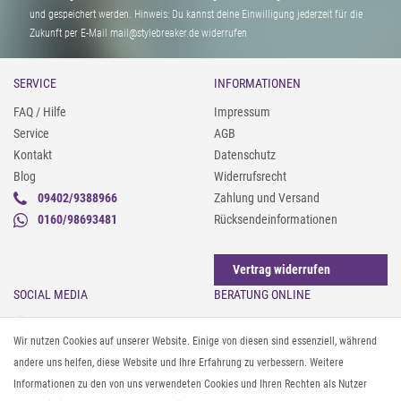
und gespeichert werden. Hinweis: Du kannst deine Einwilligung jederzeit für die
Zukunft per E-Mail mail@stylebreaker.de widerrufen
SERVICE
INFORMATIONEN
FAQ / Hilfe
Impressum
Service
AGB
Kontakt
Datenschutz
Blog
Widerrufsrecht
09402/9388966
Zahlung und Versand
0160/98693481
Rücksendeinformationen
Vertrag widerrufen
SOCIAL MEDIA
BERATUNG ONLINE
Instagram
Gürtel messen & kürzen
Wir nutzen Cookies auf unserer Website. Einige von diesen sind essenziell, während
Facebook
Sonnenbrillen & UV-Schutz
andere uns helfen, diese Website und Ihre Erfahrung zu verbessern. Weitere
Pinterest
Textilpflege
Informationen zu den von uns verwendeten Cookies und Ihren Rechten als Nutzer
Twitter
Textil- und Material-Guide