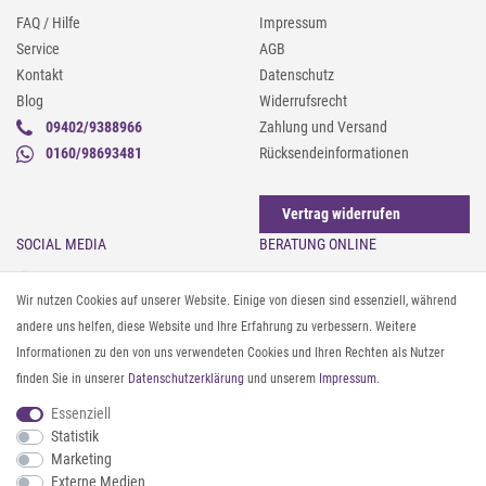
FAQ / Hilfe
Impressum
Service
AGB
Kontakt
Datenschutz
Blog
Widerrufsrecht
09402/9388966
Zahlung und Versand
0160/98693481
Rücksendeinformationen
Vertrag widerrufen
SOCIAL MEDIA
BERATUNG ONLINE
Instagram
Gürtel messen & kürzen
Wir nutzen Cookies auf unserer Website. Einige von diesen sind essenziell, während
Facebook
Sonnenbrillen & UV-Schutz
andere uns helfen, diese Website und Ihre Erfahrung zu verbessern. Weitere
Pinterest
Textilpflege
Informationen zu den von uns verwendeten Cookies und Ihren Rechten als Nutzer
Twitter
Textil- und Material-Guide
finden Sie in unserer
Daten­schutz­erklärung
und unserem
Impressum
.
Youtube
Geldbörse richtig organisieren
Threads
Pflegeanleitung für Caps
Essenziell
Statistik
Marketing
ZAHLUNG & VERSAND
Externe Medien