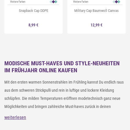
Weitere Farben
Weitere Farben
Snapback Cap DDPE
Military Cap Baumwoll Canvas
8,99 €
12,99 €
MODISCHE MUST-HAVES UND STYLE-NEUHEITEN
IM FRÜHJAHR ONLINE KAUFEN
Mit den ersten warmen Sonnenstrahlen im Frühling kannst Du endlich raus
aus dem schweren Strickpulli und rein in luftige und lockere Kleidung
schlüpfen. Die milden Temperaturen eröffnen modetechnisch ganz neue
Möglichkeiten und bringen zahlreiche Must-haves zurück in deinen
Kleiderschrank. Entdecke in unserem styleBREAKER Online Shop aktuelle
weiterlesen
Frühjahrs-Neuheiten zu kleinen Preisen. Von bunten Farben, sanften