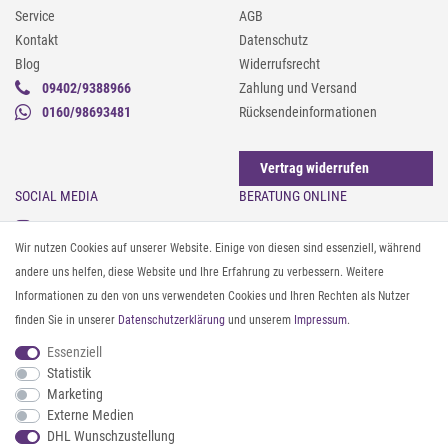
Service
AGB
Kontakt
Datenschutz
Blog
Widerrufsrecht
09402/9388966
Zahlung und Versand
0160/98693481
Rücksendeinformationen
Vertrag widerrufen
SOCIAL MEDIA
BERATUNG ONLINE
Instagram
Gürtel messen & kürzen
Wir nutzen Cookies auf unserer Website. Einige von diesen sind essenziell, während
Facebook
Sonnenbrillen & UV-Schutz
andere uns helfen, diese Website und Ihre Erfahrung zu verbessern. Weitere
Pinterest
Textilpflege
Informationen zu den von uns verwendeten Cookies und Ihren Rechten als Nutzer
Twitter
Textil- und Material-Guide
finden Sie in unserer
Daten­schutz­erklärung
und unserem
Impressum
.
Youtube
Geldbörse richtig organisieren
Threads
Pflegeanleitung für Caps
Essenziell
Statistik
Marketing
ZAHLUNG & VERSAND
Externe Medien
DHL Wunschzustellung