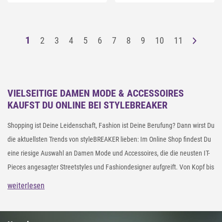
1
2
3
4
5
6
7
8
9
10
11
VIELSEITIGE DAMEN MODE & ACCESSOIRES
KAUFST DU ONLINE BEI STYLEBREAKER
Shopping ist Deine Leidenschaft, Fashion ist Deine Berufung? Dann wirst Du
die aktuellsten Trends von styleBREAKER lieben: Im Online Shop findest Du
eine riesige Auswahl an Damen Mode und Accessoires, die die neusten IT-
Pieces angesagter Streetstyles und Fashiondesigner aufgreift. Von Kopf bis
Fuß statten wir Dich mit Accessoires in coolen Styles und Farben aus: Süße
weiterlesen
Damen-Socken
mit Strass-Applikationen halten Deine Füße warm, weiche
Schals und Tücher
schmiegen sich um Deinen Hals und an Deinen Ohren