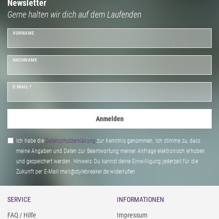
glitzern auffällige
Damen-Ohrringe
.
Newsletter
Gerne halten wir dich auf dem Laufenden
VORNAME
NACHNAME
E-MAIL *
Anmelden
Ich habe die
Daten­schutz­erklärung
zur Kenntnis genommen. Ich stimme zu, dass
meine Angaben und Daten zur Beantwortung meiner Anfrage elektronisch erhoben
und gespeichert werden. Hinweis: Du kannst deine Einwilligung jederzeit für die
Zukunft per E-Mail mail@stylebreaker.de widerrufen
SERVICE
INFORMATIONEN
FAQ / Hilfe
Impressum