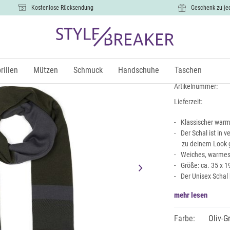
Kostenlose Rücksendung
Geschenk zu je
Feinstrick 
15,99 €
rillen
Mützen
Schmuck
Handschuhe
Taschen
inkl.
Artikelnummer:
Lieferzeit:
Klassischer warme
Der Schal ist in 
zu deinem Look 
Weiches, warmes
Größe: ca. 35 x 1
Der Unisex Scha
mehr lesen
Farbe:
Oliv-G