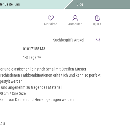
der Bestellung
Blog
0
Merkliste
Anmelden
0,00 €
Schal mit Streifen
 MwSt., zzgl.
Versand
01017155-M3
1-3 Tage **
r und elastischer Feinstrick Schal mit Streifen Muster
verschiedenen Farbkombinationen erhältlich und kann so perfekt
gestylt werden
 und angenehm zu tragendes Material
90 cm / One Size
l kann von Damen und Herren getragen werden
rau