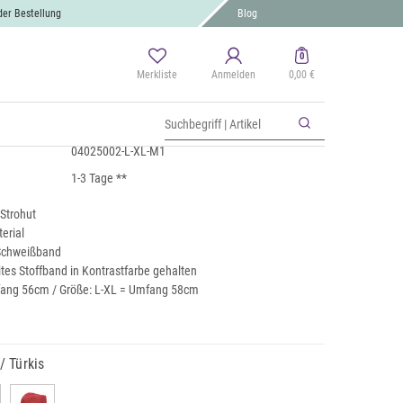
der Bestellung
Blog
0
Merkliste
Anmelden
0,00 €
mit farbigem Zierband
 MwSt., zzgl.
Versand
04025002-L-XL-M1
1-3 Tage **
 Strohut
terial
 Schweißband
tes Stoffband in Kontrastfarbe gehalten
fang 56cm / Größe: L-XL = Umfang 58cm
/ Türkis