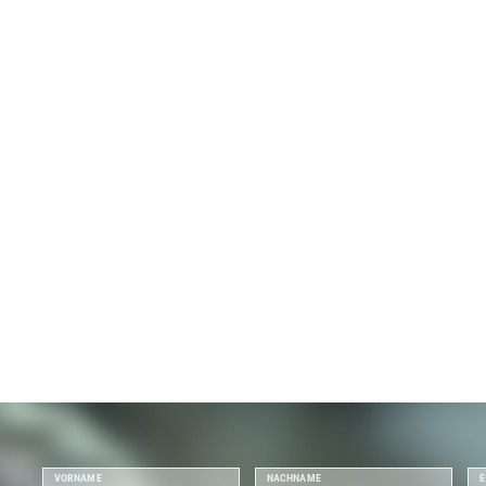
VORNAME
NACHNAME
E