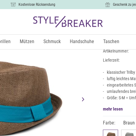
Kostenlose Rücksendung
Geschenk zu je
Trilby Hut 
15,99 €
rillen
Mützen
Schmuck
Handschuhe
Taschen
inkl.
Artikelnummer:
Lieferzeit:
klassischer Trilby
luftig leichtes Ma
eingearbeitetes
umlaufendes brei
Größe: S-M = Um
mehr lesen
Farbe:
Braun 