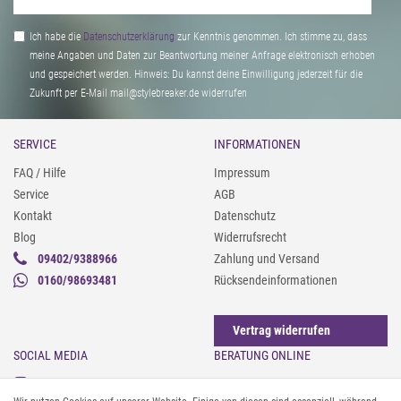
Ich habe die
Daten­schutz­erklärung
zur Kenntnis genommen. Ich stimme zu, dass
meine Angaben und Daten zur Beantwortung meiner Anfrage elektronisch erhoben
und gespeichert werden. Hinweis: Du kannst deine Einwilligung jederzeit für die
Zukunft per E-Mail mail@stylebreaker.de widerrufen
SERVICE
INFORMATIONEN
FAQ / Hilfe
Impressum
Service
AGB
Kontakt
Datenschutz
Blog
Widerrufsrecht
09402/9388966
Zahlung und Versand
0160/98693481
Rücksendeinformationen
Vertrag widerrufen
SOCIAL MEDIA
BERATUNG ONLINE
Instagram
Gürtel messen & kürzen