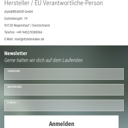
Hersteller / EU Verantwortliche-Person
styleBREAKER GmbH
Gutenbergstr. 19
93128 Regenstauf / Deutschland
Telefon: +49 9402/9388966
E-Mail: mail@stylebreaker.de
Newsletter
Gerne halten wir dich auf dem Laufenden
VORNAME
NACHNAME
E-MAIL *
Anmelden