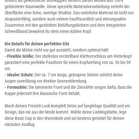
Anders als gewöhnliche Stoffkappen besteht dieses Modell aus 100%
gebürsteter Baumwolle. Diese spezielle Materialverarbeitung verleiht der
Oberfläche eine feine, samtige Struktur. Das natürliche Material ist nicht nur
strapazierfähig, sondern auch extrem hautfreundlich und atmungsaktiv.
Zusammen mit den gestickten Belüftungslöchern und dem integrierten
Schweißband bewahrst du stets einen kühlen Kopf.
Die Details für deinen perfekten Sitz
Damit die Mütze nicht nur gut aussieht, sondern optimal hält:
- Flexible Größe:
Der stufenlos verstellbare Klettverschluss am Hinterkopf
garantiert eine perfekte Passform für einen Kopfumfang von ca. 56 bis 59
cm.
- Idealer Schutz:
Der ca. 7 cm lange, gebogene Schirm schützt deine
Augen zuverlässig vor direkter Sonnenblendung.
- Formschön:
Die laminierte Front und die Ziernähte sorgen dafür, dass die
Kappe jederzeit ihre klassische Form behält.
Mach deinen Freizeit-Look komplett Setze auf langlebige Qualität und ein
Design, das nie aus der Mode kommt. Wähle deine Lieblingsfarbe, lege
diese Basic Cap in den Warenkorb und sei bestens gerüstet für deinen
nächsten Ausflug.