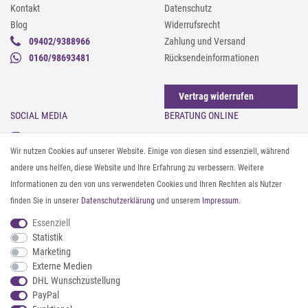
Kontakt
Datenschutz
Blog
Widerrufsrecht
09402/9388966
Zahlung und Versand
0160/98693481
Rücksendeinformationen
Vertrag widerrufen
SOCIAL MEDIA
BERATUNG ONLINE
Instagram
Gürtel messen & kürzen
Wir nutzen Cookies auf unserer Website. Einige von diesen sind essenziell, während
Facebook
Sonnenbrillen & UV-Schutz
andere uns helfen, diese Website und Ihre Erfahrung zu verbessern. Weitere
Pinterest
Textilpflege
Informationen zu den von uns verwendeten Cookies und Ihren Rechten als Nutzer
Twitter
Textil- und Material-Guide
finden Sie in unserer
Daten­schutz­erklärung
und unserem
Impressum
.
Youtube
Geldbörse richtig organisieren
Threads
Pflegeanleitung für Caps
Essenziell
Statistik
Marketing
ZAHLUNG & VERSAND
Externe Medien
DHL Wunschzustellung
PayPal