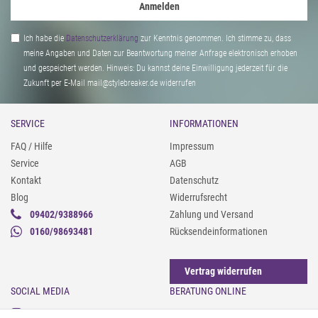
Anmelden
Ich habe die
Daten­schutz­erklärung
zur Kenntnis genommen. Ich stimme zu, dass
meine Angaben und Daten zur Beantwortung meiner Anfrage elektronisch erhoben
und gespeichert werden. Hinweis: Du kannst deine Einwilligung jederzeit für die
Zukunft per E-Mail mail@stylebreaker.de widerrufen
SERVICE
INFORMATIONEN
FAQ / Hilfe
Impressum
Service
AGB
Kontakt
Datenschutz
Blog
Widerrufsrecht
09402/9388966
Zahlung und Versand
0160/98693481
Rücksendeinformationen
Vertrag widerrufen
SOCIAL MEDIA
BERATUNG ONLINE
Instagram
Gürtel messen & kürzen