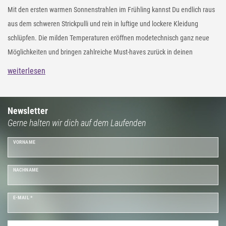
Mit den ersten warmen Sonnenstrahlen im Frühling kannst Du endlich raus
aus dem schweren Strickpulli und rein in luftige und lockere Kleidung
schlüpfen. Die milden Temperaturen eröffnen modetechnisch ganz neue
Möglichkeiten und bringen zahlreiche Must-haves zurück in deinen
Kleiderschrank. Entdecke in unserem styleBREAKER Online Shop aktuelle
weiterlesen
Frühjahrs-Neuheiten zu kleinen Preisen. Von bunten Farben, sanften
Pastelltönen über Accessoires im Grunge Style bis hin zu Kleidung für deine
Cozy Looks: Bring mit unseren Style-Neuheiten für den Frühling wieder
Newsletter
Gerne halten wir dich auf dem Laufenden
frischen Wind in deine Garderobe und erlebe unendlichen Spaß bei der
Kreation Deines Frühlingslooks.
VORNAME
NACHNAME
E-MAIL *