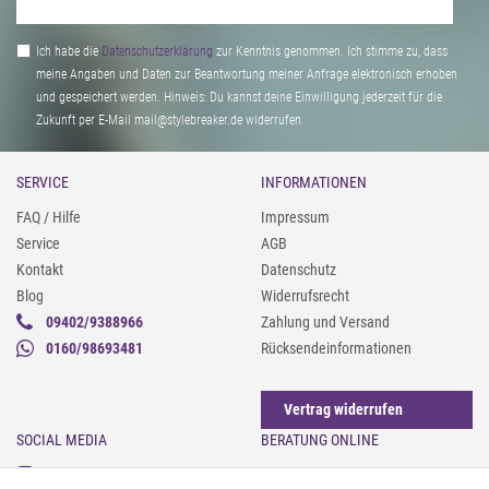
Ich habe die
Daten­schutz­erklärung
zur Kenntnis genommen. Ich stimme zu, dass
meine Angaben und Daten zur Beantwortung meiner Anfrage elektronisch erhoben
und gespeichert werden. Hinweis: Du kannst deine Einwilligung jederzeit für die
Zukunft per E-Mail mail@stylebreaker.de widerrufen
SERVICE
INFORMATIONEN
FAQ / Hilfe
Impressum
Service
AGB
Kontakt
Datenschutz
Blog
Widerrufsrecht
09402/9388966
Zahlung und Versand
0160/98693481
Rücksendeinformationen
Vertrag widerrufen
SOCIAL MEDIA
BERATUNG ONLINE
Instagram
Gürtel messen & kürzen