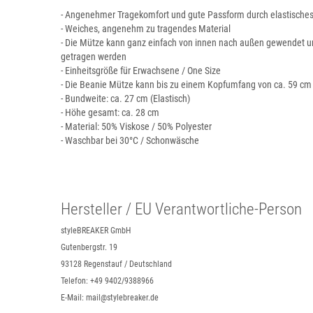
- Angenehmer Tragekomfort und gute Passform durch elastisches
- Weiches, angenehm zu tragendes Material
- Die Mütze kann ganz einfach von innen nach außen gewendet un
getragen werden
- Einheitsgröße für Erwachsene / One Size
- Die Beanie Mütze kann bis zu einem Kopfumfang von ca. 59 c
- Bundweite: ca. 27 cm (Elastisch)
- Höhe gesamt: ca. 28 cm
- Material: 50% Viskose / 50% Polyester
- Waschbar bei 30°C / Schonwäsche
Hersteller / EU Verantwortliche-Person
styleBREAKER GmbH
Gutenbergstr. 19
93128 Regenstauf / Deutschland
Telefon: +49 9402/9388966
E-Mail: mail@stylebreaker.de