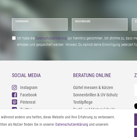
VORNAME
NACHNAME
E
Ich habe die
Daten­schutz­erklärung
zur Kenntnis genommen. Ich stimme zu, dass me
erhoben und gespeichert werden. Hinweis: Du kannst deine Einwilligung jederzeit fu
SOCIAL MEDIA
BERATUNG ONLINE
Z
Instagram
Gürtel messen & kürzen
Facebook
Sonnenbrillen & UV-Schutz
Pinterest
Textilpflege
Twitter
Textil- und Material-Guide
Youtube
Geldbörse richtig organisieren
l, während andere uns helfen, diese Website und Ihre Erfahrung zu verbessern.
Threads
Pflegeanleitung für Caps
ten als Nutzer finden Sie in unserer
Daten­schutz­erklärung
und unserem