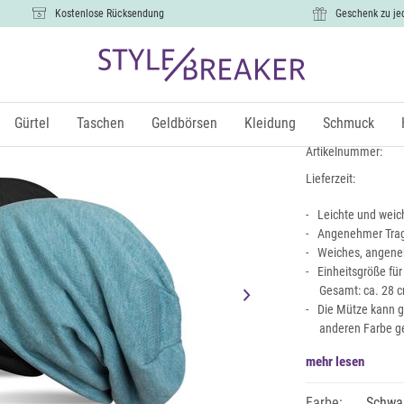
Kostenlose Rücksendung
Geschenk zu je
Wende Bea
11,99 €
Gürtel
Taschen
Geldbörsen
Kleidung
Schmuck
inkl.
Artikelnummer:
Lieferzeit:
Leichte und weic
Angenehmer Trage
Weiches, angene
Einheitsgröße für
Gesamt: ca. 28 
Die Mütze kann g
anderen Farbe g
mehr lesen
Farbe:
Schwar