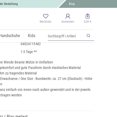
der Bestellung
Blog
0
Merkliste
Anmelden
0,00 €
nie
 MwSt., zzgl.
Handschuhe
Versand
Kids
04024115-M2
1-3 Tage **
he Wende Beanie Mütze in Unifarben
komfort und gute Passform durch elastisches Material
hm zu tragendes Material
 Erwachsene / One Size - Bundweite: ca. 27 cm (Elastisch) - Höhe
cm
anz einfach von innen nach außen gewendet und in der jeweils
etragen werden
z / Blau meliert