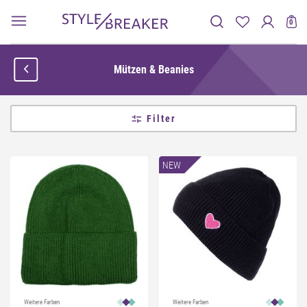
0
Mützen & Beanies
Filter
NEW
Weitere Farben
Weitere Farben