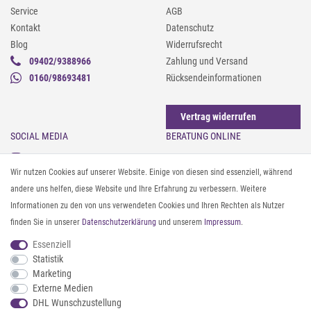
Service
AGB
Kontakt
Datenschutz
Blog
Widerrufsrecht
09402/9388966
Zahlung und Versand
0160/98693481
Rücksendeinformationen
Vertrag widerrufen
SOCIAL MEDIA
BERATUNG ONLINE
Instagram
Gürtel messen & kürzen
Wir nutzen Cookies auf unserer Website. Einige von diesen sind essenziell, während
Facebook
Sonnenbrillen & UV-Schutz
andere uns helfen, diese Website und Ihre Erfahrung zu verbessern. Weitere
Pinterest
Textilpflege
Informationen zu den von uns verwendeten Cookies und Ihren Rechten als Nutzer
Twitter
Textil- und Material-Guide
finden Sie in unserer
Daten­schutz­erklärung
und unserem
Impressum
.
Youtube
Geldbörse richtig organisieren
Threads
Pflegeanleitung für Caps
Essenziell
Statistik
Marketing
ZAHLUNG & VERSAND
Externe Medien
DHL Wunschzustellung