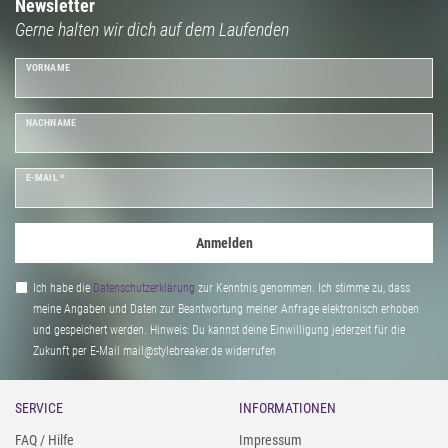
im Frühling/Sommer, wohlig warm im Herbst/Winter.
Newsletter
Gerne halten wir dich auf dem Laufenden
VORNAME
NACHNAME
E-MAIL *
Anmelden
Ich habe die
Daten­schutz­erklärung
zur Kenntnis genommen. Ich stimme zu, dass
meine Angaben und Daten zur Beantwortung meiner Anfrage elektronisch erhoben
und gespeichert werden. Hinweis: Du kannst deine Einwilligung jederzeit für die
Zukunft per E-Mail mail@stylebreaker.de widerrufen
SERVICE
INFORMATIONEN
FAQ / Hilfe
Impressum