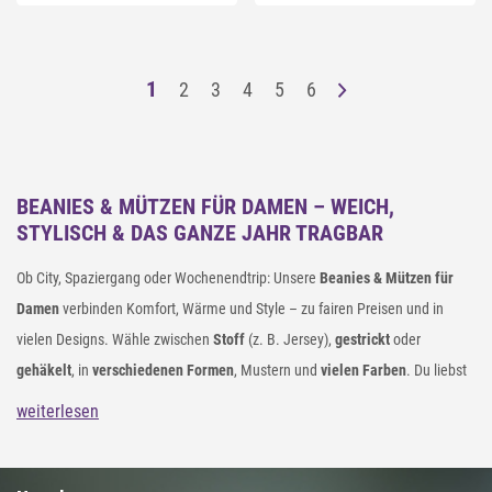
1
2
3
4
5
6
BEANIES & MÜTZEN FÜR DAMEN – WEICH,
STYLISCH & DAS GANZE JAHR TRAGBAR
Ob City, Spaziergang oder Wochenendtrip: Unsere
Beanies & Mützen für
Damen
verbinden Komfort, Wärme und Style – zu fairen Preisen und in
vielen Designs. Wähle zwischen
Stoff
(z. B. Jersey),
gestrickt
oder
gehäkelt
, in
verschiedenen Formen
, Mustern und
vielen Farben
. Du liebst
Eyecatcher? Dann setze auf
Applikationen
wie Pailletten oder Strass.
weiterlesen
Lieber clean? Dann wähle einfarbige Modelle für zeitlose Looks. Das Beste:
Viele Styles sind
unabhängig von der Jahreszeit
tragbar – angenehm leicht