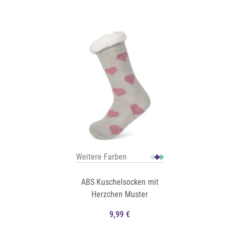
Auf die Merkliste
Auf die Merkliste
Schnellansicht
Weitere Farben
ABS Kuschelsocken mit
Herzchen Muster
9,99 €