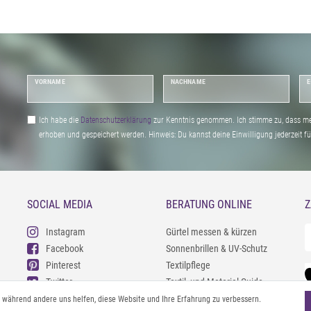
VORNAME
NACHNAME
E
Ich habe die
Daten­schutz­erklärung
zur Kenntnis genommen. Ich stimme zu, dass me
erhoben und gespeichert werden. Hinweis: Du kannst deine Einwilligung jederzeit fu
SOCIAL MEDIA
BERATUNG ONLINE
Z
Instagram
Gürtel messen & kürzen
Facebook
Sonnenbrillen & UV-Schutz
Pinterest
Textilpflege
Twitter
Textil- und Material-Guide
Youtube
Geldbörse richtig organisieren
l, während andere uns helfen, diese Website und Ihre Erfahrung zu verbessern.