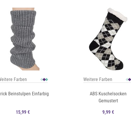
Auf die Merkliste
Schnellansicht
eitere Farben
Weitere Farben
trick Beinstulpen Einfarbig
ABS Kuschelsocken
Gemustert
15,99 €
9,99 €