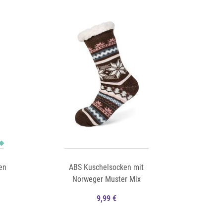
Auf die Merkliste
Schnellansicht
Schnellansicht
en
ABS Kuschelsocken mit
Norweger Muster Mix
9,99 €