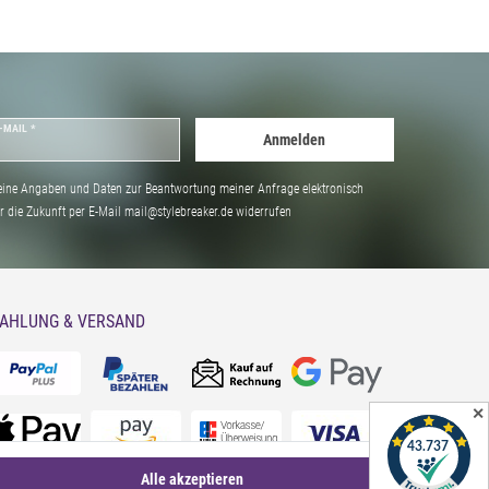
-MAIL *
Anmelden
ine Angaben und Daten zur Beantwortung meiner Anfrage elektronisch
̈r die Zukunft per E-Mail mail@stylebreaker.de widerrufen
AHLUNG & VERSAND
✕
Alle akzeptieren