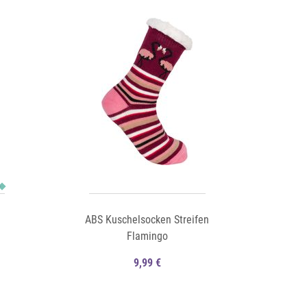
Auf die Merkliste
Schnellansicht
Schnellansicht
ABS Kuschelsocken Streifen
Flamingo
9,99 €