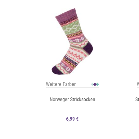
Auf die Merkliste
Auf die Merkliste
Schnellansicht
Weitere Farben
W
Norweger Stricksocken
S
6,99 €