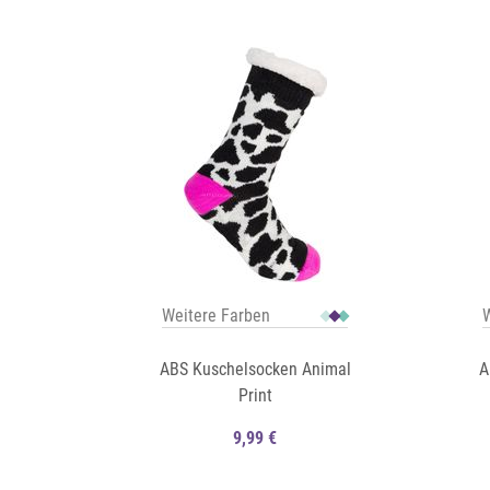
Auf die Merkliste
Auf die Merkliste
Schnellansicht
Weitere Farben
W
ABS Kuschelsocken Animal
A
Print
9,99 €