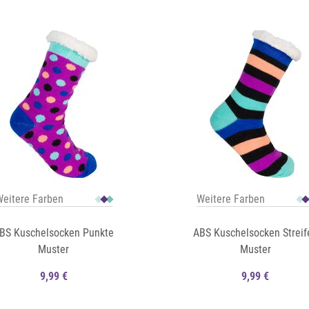
Auf die Merkliste
Schnellansicht
eitere Farben
Weitere Farben
BS Kuschelsocken Punkte
ABS Kuschelsocken Streif
Muster
Muster
9,99 €
9,99 €