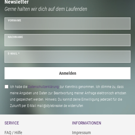
besitzt, wandern Jacken und Mäntel in Deinem Kleiderschrank weit nach
Newsletter
Gerne halten wir dich auf dem Laufenden
hinten. Die luftig-leichten Westen aus unserem Online Shop lassen sich
ganz unkompliziert mit sommerlichen Oberteilen, Röcken, Shorts und
VORNAME
Kleidern
NACHNAME
E-MAIL *
Anmelden
Ich habe die
Daten­schutz­erklärung
zur Kenntnis genommen. Ich stimme zu, dass
meine Angaben und Daten zur Beantwortung meiner Anfrage elektronisch erhoben
und gespeichert werden. Hinweis: Du kannst deine Einwilligung jederzeit für die
Zukunft per E-Mail mail@stylebreaker.de widerrufen
SERVICE
INFORMATIONEN
FAQ / Hilfe
Impressum