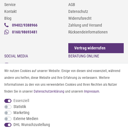
Service
AGB
Kontakt
Datenschutz
Blog
Widerrufsrecht
09402/9388966
Zahlung und Versand
0160/98693481
Rücksendeinformationen
Vertrag widerrufen
SOCIAL MEDIA
BERATUNG ONLINE
Instagram
Gürtel messen & kürzen
Wir nutzen Cookies auf unserer Website. Einige von diesen sind essenziell, während
Facebook
Sonnenbrillen & UV-Schutz
andere uns helfen, diese Website und Ihre Erfahrung zu verbessern. Weitere
Pinterest
Textilpflege
Informationen zu den von uns verwendeten Cookies und Ihren Rechten als Nutzer
Twitter
Textil- und Material-Guide
finden Sie in unserer
Daten­schutz­erklärung
und unserem
Impressum
.
Youtube
Geldbörse richtig organisieren
Threads
Pflegeanleitung für Caps
Essenziell
Statistik
Marketing
ZAHLUNG & VERSAND
Externe Medien
DHL Wunschzustellung