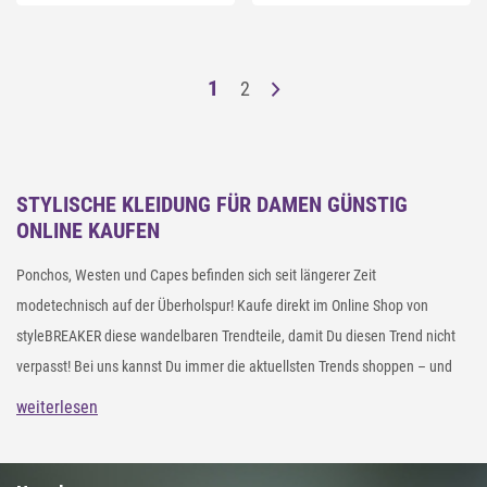
1
2
STYLISCHE KLEIDUNG FÜR DAMEN GÜNSTIG
ONLINE KAUFEN
Ponchos, Westen und Capes befinden sich seit längerer Zeit
modetechnisch auf der Überholspur! Kaufe direkt im Online Shop von
styleBREAKER diese wandelbaren Trendteile, damit Du diesen Trend nicht
verpasst! Bei uns kannst Du immer die aktuellsten Trends shoppen – und
das zu einem sehr günstigen Preis. Entdecke unsere leichten und warmen
weiterlesen
Ponchos und Capes, die topmodisch aussehen und Dich bei kalten
Temperaturen wärmen. Wenn Du Ponchos und Capes von unserem Brand