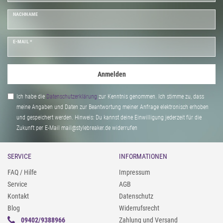
NACHNAME
E-MAIL *
Anmelden
Ich habe die
Daten­schutz­erklärung
zur Kenntnis genommen. Ich stimme zu, dass
meine Angaben und Daten zur Beantwortung meiner Anfrage elektronisch erhoben
und gespeichert werden. Hinweis: Du kannst deine Einwilligung jederzeit für die
Zukunft per E-Mail mail@stylebreaker.de widerrufen
SERVICE
INFORMATIONEN
FAQ / Hilfe
Impressum
Service
AGB
Kontakt
Datenschutz
Blog
Widerrufsrecht
09402/9388966
Zahlung und Versand