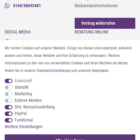
0160/98693481
Rücksendeinformationen
Vertrag widerrufen
SOCIAL MEDIA
BERATUNG ONLINE
Instagram
Gürtel messen & kürzen
Wir nutzen Cookies auf unserer Website. Einige von diesen sind essenziell, während
Facebook
Sonnenbrillen & UV-Schutz
andere uns helfen, diese Website und Ihre Erfahrung zu verbessern. Weitere
Pinterest
Textilpflege
Informationen zu den von uns verwendeten Cookies und Ihren Rechten als Nutzer
Twitter
Textil- und Material-Guide
finden Sie in unserer
Daten­schutz­erklärung
und unserem
Impressum
.
Youtube
Geldbörse richtig organisieren
Threads
Pflegeanleitung für Caps
Essenziell
Statistik
Marketing
ZAHLUNG & VERSAND
Externe Medien
DHL Wunschzustellung
PayPal
Funktional
Weitere Einstellungen