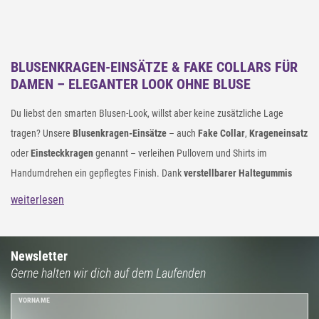
BLUSENKRAGEN-EINSÄTZE & FAKE COLLARS FÜR
DAMEN – ELEGANTER LOOK OHNE BLUSE
Du liebst den smarten Blusen-Look, willst aber keine zusätzliche Lage
tragen? Unsere
Blusenkragen-Einsätze
– auch
Fake Collar
,
Krageneinsatz
oder
Einsteckkragen
genannt – verleihen Pullovern und Shirts im
Handumdrehen ein gepflegtes Finish. Dank
verstellbarer Haltegummis
sitzen sie rutschfest und bequem – für Office, Events oder lässige Alltags-
weiterlesen
Looks.
Newsletter
Gerne halten wir dich auf dem Laufenden
VORNAME