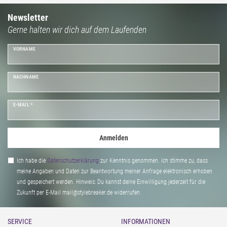
Envelope Clutch und Pailletten besetzten Abendtaschen für Damen bis hin
zu modernen Clutches mit Statement Print. Um Dein elegantes Outfit
Newsletter
Gerne halten wir dich auf dem Laufenden
abzurunden, entscheidest Du Dich für simplen
Halsschmuck
oder dezenten
Armschmuck
(). Je nach Anlass ist hier weniger ausnahmsweise mehr.
VORNAME
NACHNAME
E-MAIL *
Anmelden
Ich habe die
Daten­schutz­erklärung
zur Kenntnis genommen. Ich stimme zu, dass
meine Angaben und Daten zur Beantwortung meiner Anfrage elektronisch erhoben
und gespeichert werden. Hinweis: Du kannst deine Einwilligung jederzeit für die
Zukunft per E-Mail mail@stylebreaker.de widerrufen
SERVICE
INFORMATIONEN