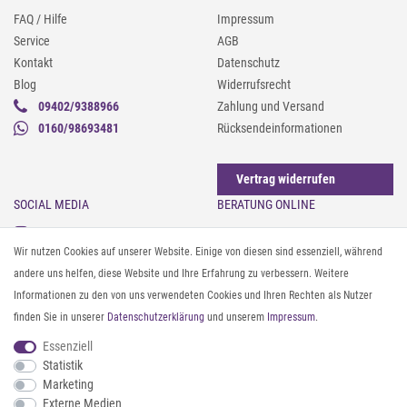
FAQ / Hilfe
Impressum
Service
AGB
Kontakt
Datenschutz
Blog
Widerrufsrecht
09402/9388966
Zahlung und Versand
0160/98693481
Rücksendeinformationen
Vertrag widerrufen
SOCIAL MEDIA
BERATUNG ONLINE
Instagram
Gürtel messen & kürzen
Wir nutzen Cookies auf unserer Website. Einige von diesen sind essenziell, während
Facebook
Sonnenbrillen & UV-Schutz
andere uns helfen, diese Website und Ihre Erfahrung zu verbessern. Weitere
Pinterest
Textilpflege
Informationen zu den von uns verwendeten Cookies und Ihren Rechten als Nutzer
Twitter
Textil- und Material-Guide
finden Sie in unserer
Daten­schutz­erklärung
und unserem
Impressum
.
Youtube
Geldbörse richtig organisieren
Threads
Pflegeanleitung für Caps
Essenziell
Statistik
Marketing
ZAHLUNG & VERSAND
Externe Medien