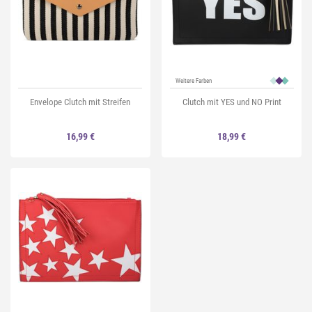
Weitere Farben
Envelope Clutch mit Streifen
Clutch mit YES und NO Print
16,99 €
18,99 €