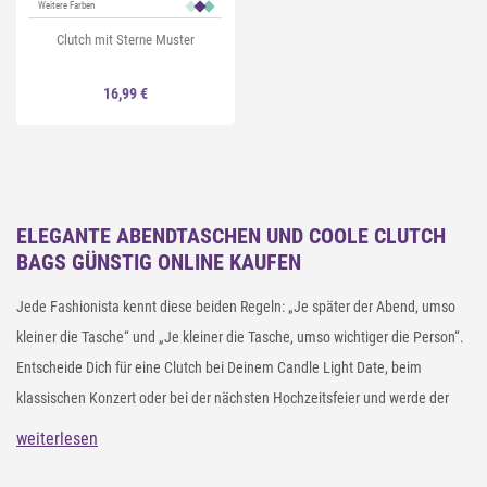
Weitere Farben
Clutch mit Sterne Muster
16,99 €
ELEGANTE ABENDTASCHEN UND COOLE CLUTCH
BAGS GÜNSTIG ONLINE KAUFEN
Jede Fashionista kennt diese beiden Regeln: „Je später der Abend, umso
kleiner die Tasche“ und „Je kleiner die Tasche, umso wichtiger die Person“.
Entscheide Dich für eine Clutch bei Deinem Candle Light Date, beim
klassischen Konzert oder bei der nächsten Hochzeitsfeier und werde der
Star des Abends. Unser Online Shop zeigt Dir die angesagtesten
weiterlesen
Abendtaschen, von der klassischen Clutch in Silber über die smarte