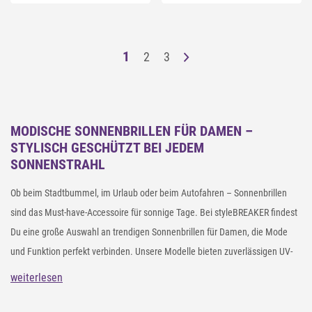
1
2
3
MODISCHE SONNENBRILLEN FÜR DAMEN –
STYLISCH GESCHÜTZT BEI JEDEM
SONNENSTRAHL
Ob beim Stadtbummel, im Urlaub oder beim Autofahren – Sonnenbrillen
sind das Must-have-Accessoire für sonnige Tage. Bei styleBREAKER findest
Du eine große Auswahl an trendigen Sonnenbrillen für Damen, die Mode
und Funktion perfekt verbinden. Unsere Modelle bieten zuverlässigen UV-
Schutz und setzen modische Akzente – passend zu Deinem individuellen
weiterlesen
Look.