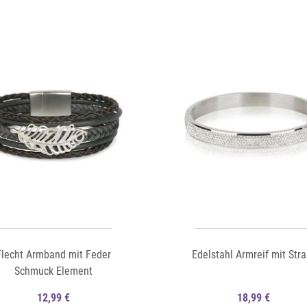
Auf die Merkliste
Schnellansicht
Flecht Armband mit Feder
Edelstahl Armreif mit Stra
Schmuck Element
12,99 €
18,99 €