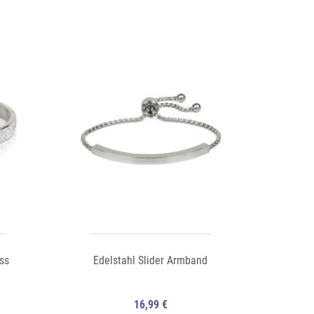
Auf die Merkliste
Schnellansicht
Schnellansicht
ss
Edelstahl Slider Armband
16,99 €