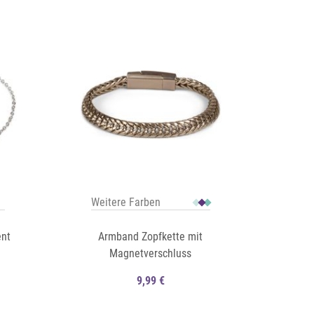
Auf die Merkliste
Schnellansicht
Schnellansicht
Weitere Farben
ent
Armband Zopfkette mit
Magnetverschluss
9,99 €