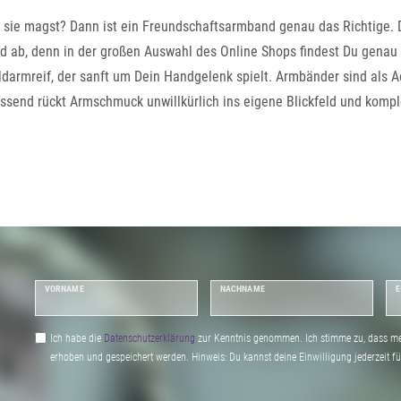
u sie magst? Dann ist ein Freundschaftsarmband genau das Richtige
b, denn in der großen Auswahl des Online Shops findest Du genau den
darmreif, der sanft um Dein Handgelenk spielt. Armbänder sind als Ac
send rückt Armschmuck unwillkürlich ins eigene Blickfeld und komple
im Sommer gut zur Geltung.
VORNAME
NACHNAME
E
Ich habe die
Daten­schutz­erklärung
zur Kenntnis genommen. Ich stimme zu, dass me
erhoben und gespeichert werden. Hinweis: Du kannst deine Einwilligung jederzeit fu