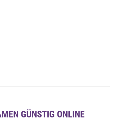
Auf die Merkliste
Schnellansicht
Schnellansicht
MEN GÜNSTIG ONLINE