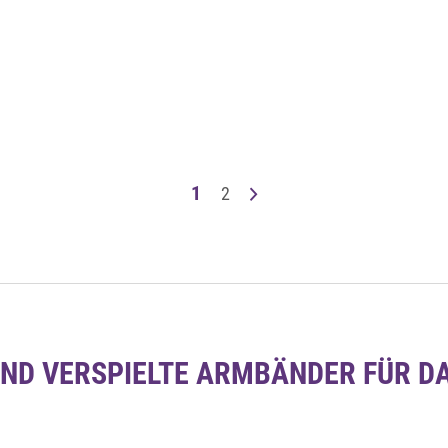
Auf die Merkliste
Schnellansicht
1
2
D VERSPIELTE ARMBÄNDER FÜR DA