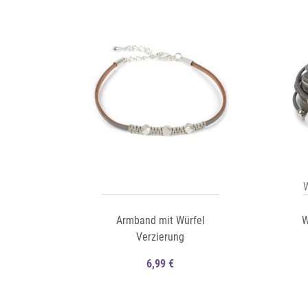
Auf die Merkliste
Auf die Merkliste
Schnellansicht
W
Armband mit Würfel
W
Verzierung
6,99 €