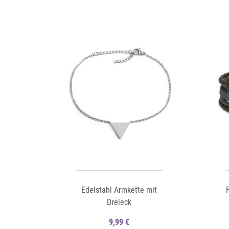
Auf die Merkliste
Auf die Merkliste
Schnellansicht
Edelstahl Armkette mit
Dreieck
9,99 €