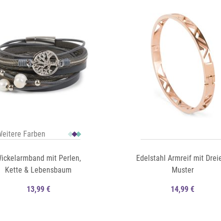
Auf die Merkliste
Schnellansicht
eitere Farben
ickelarmband mit Perlen,
Edelstahl Armreif mit Drei
Kette & Lebensbaum
Muster
13,99 €
14,99 €