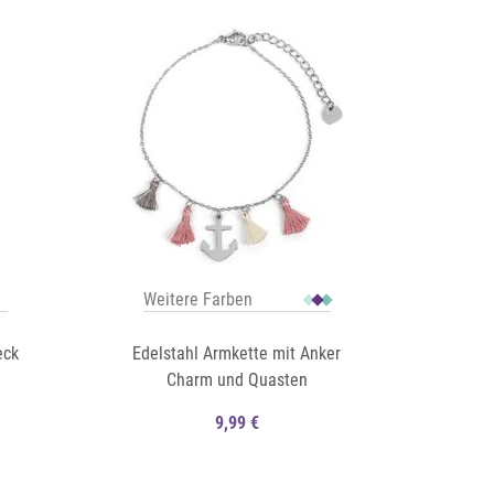
Auf die Merkliste
Schnellansicht
Schnellansicht
Weitere Farben
eck
Edelstahl Armkette mit Anker
Charm und Quasten
9,99 €