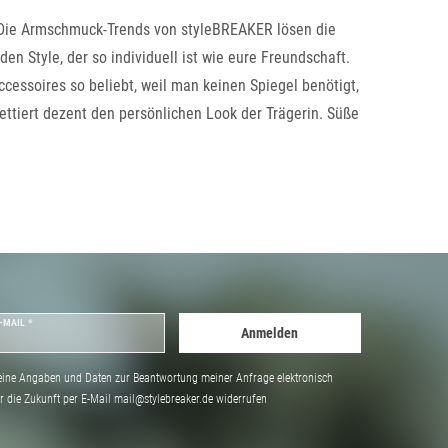
. Die Armschmuck-Trends von styleBREAKER lösen die
 Style, der so individuell ist wie eure Freundschaft.
cessoires so beliebt, weil man keinen Spiegel benötigt,
ttiert dezent den persönlichen Look der Trägerin. Süße
-MAIL *
Anmelden
ine Angaben und Daten zur Beantwortung meiner Anfrage elektronisch
̈r die Zukunft per E-Mail mail@stylebreaker.de widerrufen