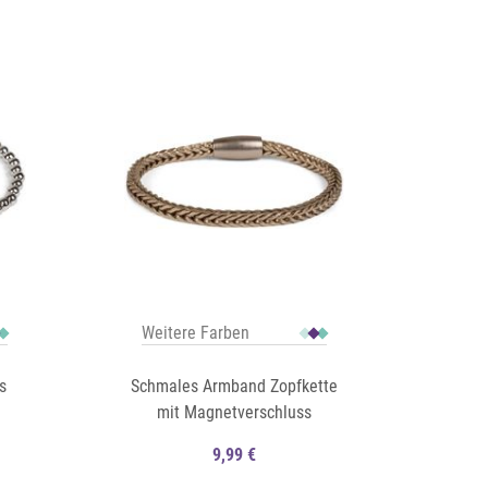
Auf die Merkliste
Schnellansicht
Schnellansicht
Weitere Farben
s
Schmales Armband Zopfkette
mit Magnetverschluss
9,99 €