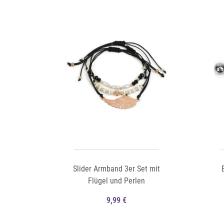
Auf die Merkliste
Auf die Merkliste
Schnellansicht
Slider Armband 3er Set mit
Flügel und Perlen
9,99 €