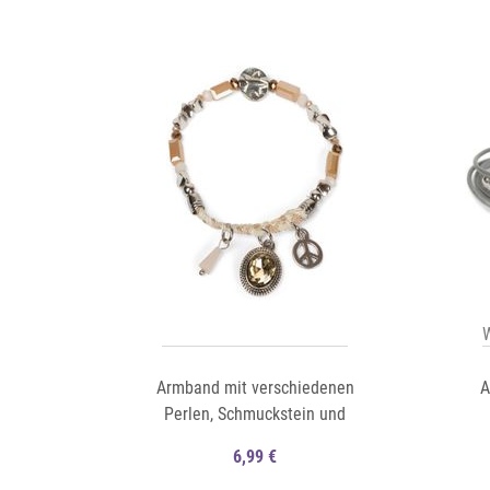
Auf die Merkliste
Auf die Merkliste
Schnellansicht
W
Armband mit verschiedenen
A
Perlen, Schmuckstein und
Flechtteil
6,99 €