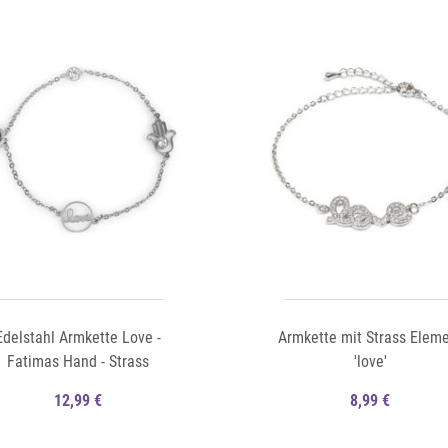
Auf die Merkliste
Schnellansicht
Edelstahl Armkette Love -
Armkette mit Strass Elem
Fatimas Hand - Strass
'love'
12,99 €
8,99 €