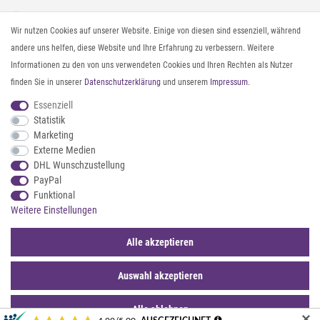
Instagram
Gürtel messen & kürzen
Wir nutzen Cookies auf unserer Website. Einige von diesen sind essenziell, während
Facebook
Sonnenbrillen & UV-Schutz
andere uns helfen, diese Website und Ihre Erfahrung zu verbessern. Weitere
Pinterest
Textilpflege
Informationen zu den von uns verwendeten Cookies und Ihren Rechten als Nutzer
Twitter
Textil- und Material-Guide
finden Sie in unserer
Daten­schutz­erklärung
und unserem
Impressum
.
Youtube
Geldbörse richtig organisieren
Threads
Pflegeanleitung für Caps
Essenziell
Statistik
Marketing
ZAHLUNG & VERSAND
Externe Medien
DHL Wunschzustellung
PayPal
Funktional
Weitere Einstellungen
Alle akzeptieren
Auswahl akzeptieren
© 2026 styleBREAKER | Alle Rechte vorbehalten. |
webshop by
*Sternchentexte und rechtliche Hinweise
Alle ablehnen
✕