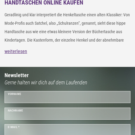
HANDTASCHEN ONLINE KAUFEN
Geradlinig und klar interpretiert die Henkeltasche einen alten Klassiker: Von
Mode-Profis auch Satchel, also „Schulranzen“, genannt, sieht diese hippe
Handtasche aus wie eine etwas kleinere Version der Büchertasche aus
Kindertagen. Die Kastenform, der einzelne Henkel und der abnehmbare
Schulterriemen zeichnen die Henkeltasche aus, deren smarter Stil zu vielen
weiterlesen
Outfits und Styles passt. Ob festlich-glamourös, lässig oder rockig – die
Henkeltaschen unseres Online Shops überzeugen mit modischem Chic
durch verschiedenste Materialien, Verzierungen, Größen und Farben. Zum
Newsletter
Gerne halten wir dich auf dem Laufenden
smarten Look der Satchel passen edle
Tücher
oder dezenter
Halsschmuck
.
Runter von der Schulbank, rauf auf den Laufsteg mit Deiner
VORNAME
aufsehenerregenden Henkeltasche!
NACHNAME
E-MAIL *