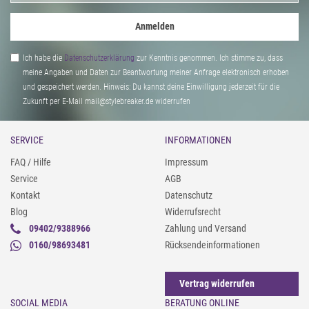
Anmelden
Ich habe die
Daten­schutz­erklärung
zur Kenntnis genommen. Ich stimme zu, dass
meine Angaben und Daten zur Beantwortung meiner Anfrage elektronisch erhoben
und gespeichert werden. Hinweis: Du kannst deine Einwilligung jederzeit für die
Zukunft per E-Mail mail@stylebreaker.de widerrufen
SERVICE
INFORMATIONEN
FAQ / Hilfe
Impressum
Service
AGB
Kontakt
Datenschutz
Blog
Widerrufsrecht
09402/9388966
Zahlung und Versand
0160/98693481
Rücksendeinformationen
Vertrag widerrufen
SOCIAL MEDIA
BERATUNG ONLINE