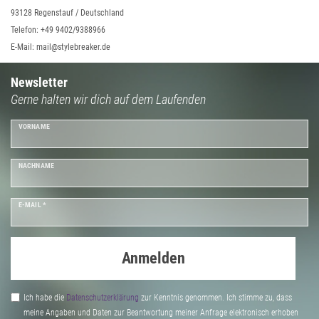
93128 Regenstauf / Deutschland
Telefon: +49 9402/9388966
E-Mail: mail@stylebreaker.de
Newsletter
Gerne halten wir dich auf dem Laufenden
VORNAME
NACHNAME
E-MAIL *
Anmelden
Ich habe die
Daten­schutz­erklärung
zur Kenntnis genommen. Ich stimme zu, dass
meine Angaben und Daten zur Beantwortung meiner Anfrage elektronisch erhoben