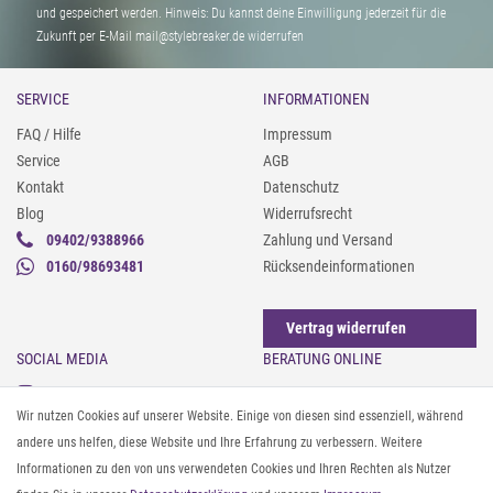
und gespeichert werden. Hinweis: Du kannst deine Einwilligung jederzeit für die
Zukunft per E-Mail mail@stylebreaker.de widerrufen
SERVICE
INFORMATIONEN
FAQ / Hilfe
Impressum
Service
AGB
Kontakt
Datenschutz
Blog
Widerrufsrecht
09402/9388966
Zahlung und Versand
0160/98693481
Rücksendeinformationen
Vertrag widerrufen
SOCIAL MEDIA
BERATUNG ONLINE
Instagram
Gürtel messen & kürzen
Wir nutzen Cookies auf unserer Website. Einige von diesen sind essenziell, während
Facebook
Sonnenbrillen & UV-Schutz
andere uns helfen, diese Website und Ihre Erfahrung zu verbessern. Weitere
Pinterest
Textilpflege
Informationen zu den von uns verwendeten Cookies und Ihren Rechten als Nutzer
Twitter
Textil- und Material-Guide