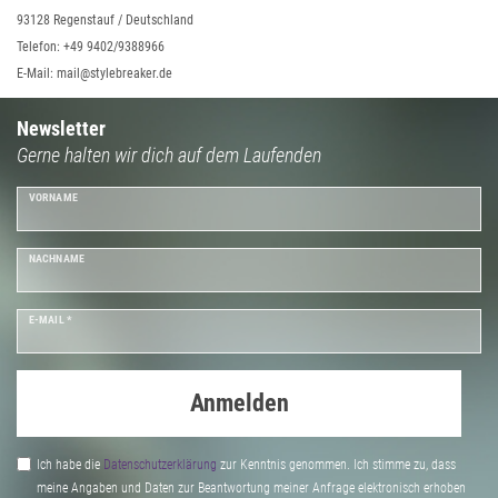
93128 Regenstauf / Deutschland
Telefon: +49 9402/9388966
E-Mail: mail@stylebreaker.de
Newsletter
Gerne halten wir dich auf dem Laufenden
VORNAME
NACHNAME
E-MAIL *
Anmelden
Ich habe die
Daten­schutz­erklärung
zur Kenntnis genommen. Ich stimme zu, dass
meine Angaben und Daten zur Beantwortung meiner Anfrage elektronisch erhoben