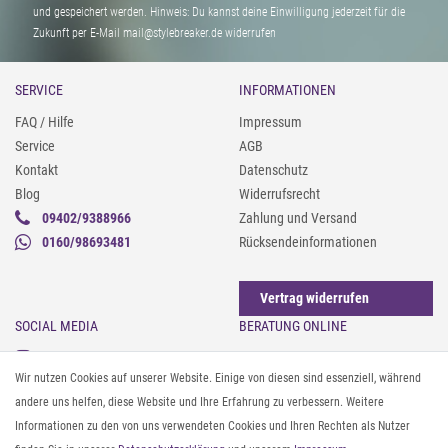
und gespeichert werden. Hinweis: Du kannst deine Einwilligung jederzeit für die
Zukunft per E-Mail mail@stylebreaker.de widerrufen
SERVICE
INFORMATIONEN
FAQ / Hilfe
Impressum
Service
AGB
Kontakt
Datenschutz
Blog
Widerrufsrecht
09402/9388966
Zahlung und Versand
0160/98693481
Rücksendeinformationen
Vertrag widerrufen
SOCIAL MEDIA
BERATUNG ONLINE
Instagram
Gürtel messen & kürzen
Wir nutzen Cookies auf unserer Website. Einige von diesen sind essenziell, während
Facebook
Sonnenbrillen & UV-Schutz
andere uns helfen, diese Website und Ihre Erfahrung zu verbessern. Weitere
Pinterest
Textilpflege
Informationen zu den von uns verwendeten Cookies und Ihren Rechten als Nutzer
Twitter
Textil- und Material-Guide