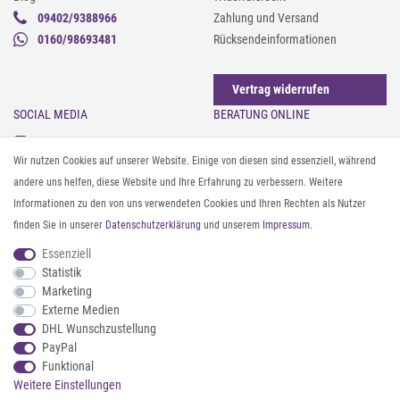
09402/9388966
Zahlung und Versand
0160/98693481
Rücksendeinformationen
Vertrag widerrufen
SOCIAL MEDIA
BERATUNG ONLINE
Instagram
Gürtel messen & kürzen
Wir nutzen Cookies auf unserer Website. Einige von diesen sind essenziell, während
Facebook
Sonnenbrillen & UV-Schutz
andere uns helfen, diese Website und Ihre Erfahrung zu verbessern. Weitere
Pinterest
Textilpflege
Informationen zu den von uns verwendeten Cookies und Ihren Rechten als Nutzer
Twitter
Textil- und Material-Guide
finden Sie in unserer
Daten­schutz­erklärung
und unserem
Impressum
.
Youtube
Geldbörse richtig organisieren
Threads
Pflegeanleitung für Caps
Essenziell
Statistik
Marketing
ZAHLUNG & VERSAND
Externe Medien
DHL Wunschzustellung
PayPal
Funktional
Weitere Einstellungen