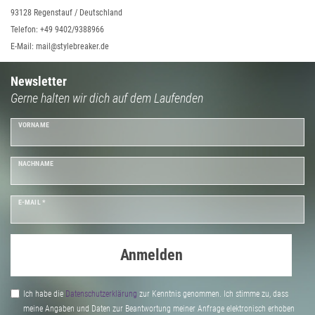
93128 Regenstauf / Deutschland
Telefon: +49 9402/9388966
E-Mail: mail@stylebreaker.de
Newsletter
Gerne halten wir dich auf dem Laufenden
VORNAME
NACHNAME
E-MAIL *
Anmelden
Ich habe die
Daten­schutz­erklärung
zur Kenntnis genommen. Ich stimme zu, dass
meine Angaben und Daten zur Beantwortung meiner Anfrage elektronisch erhoben