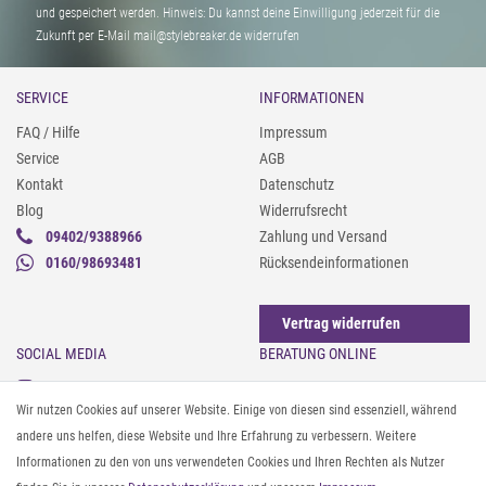
und gespeichert werden. Hinweis: Du kannst deine Einwilligung jederzeit für die
Zukunft per E-Mail mail@stylebreaker.de widerrufen
SERVICE
INFORMATIONEN
FAQ / Hilfe
Impressum
Service
AGB
Kontakt
Datenschutz
Blog
Widerrufsrecht
09402/9388966
Zahlung und Versand
0160/98693481
Rücksendeinformationen
Vertrag widerrufen
SOCIAL MEDIA
BERATUNG ONLINE
Instagram
Gürtel messen & kürzen
Wir nutzen Cookies auf unserer Website. Einige von diesen sind essenziell, während
Facebook
Sonnenbrillen & UV-Schutz
andere uns helfen, diese Website und Ihre Erfahrung zu verbessern. Weitere
Pinterest
Textilpflege
Informationen zu den von uns verwendeten Cookies und Ihren Rechten als Nutzer
Twitter
Textil- und Material-Guide