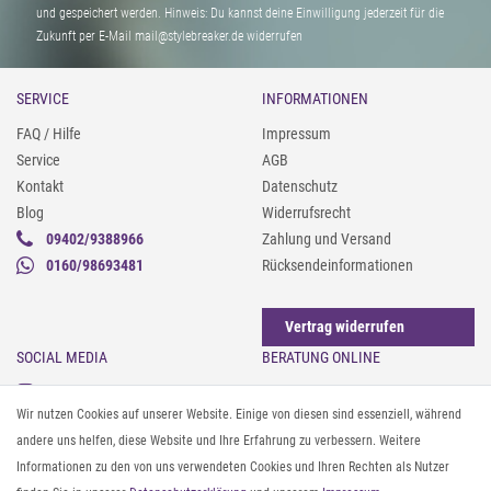
und gespeichert werden. Hinweis: Du kannst deine Einwilligung jederzeit für die
Zukunft per E-Mail mail@stylebreaker.de widerrufen
SERVICE
INFORMATIONEN
FAQ / Hilfe
Impressum
Service
AGB
Kontakt
Datenschutz
Blog
Widerrufsrecht
09402/9388966
Zahlung und Versand
0160/98693481
Rücksendeinformationen
Vertrag widerrufen
SOCIAL MEDIA
BERATUNG ONLINE
Instagram
Gürtel messen & kürzen
Wir nutzen Cookies auf unserer Website. Einige von diesen sind essenziell, während
Facebook
Sonnenbrillen & UV-Schutz
andere uns helfen, diese Website und Ihre Erfahrung zu verbessern. Weitere
Pinterest
Textilpflege
Informationen zu den von uns verwendeten Cookies und Ihren Rechten als Nutzer
Twitter
Textil- und Material-Guide