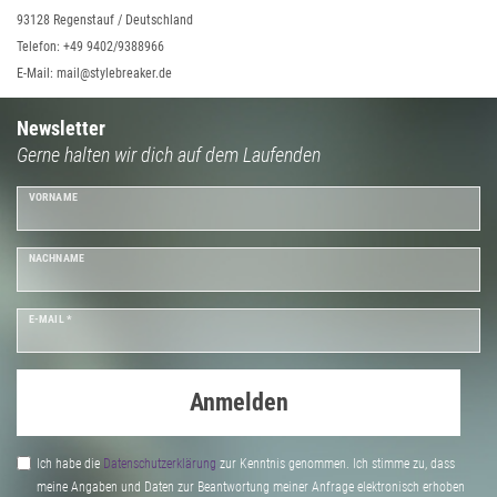
93128 Regenstauf / Deutschland
Telefon: +49 9402/9388966
E-Mail: mail@stylebreaker.de
Newsletter
Gerne halten wir dich auf dem Laufenden
VORNAME
NACHNAME
E-MAIL *
Anmelden
Ich habe die
Daten­schutz­erklärung
zur Kenntnis genommen. Ich stimme zu, dass
meine Angaben und Daten zur Beantwortung meiner Anfrage elektronisch erhoben