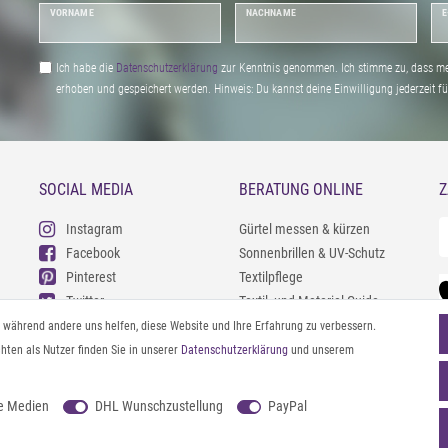
VORNAME
NACHNAME
E
Ich habe die
Daten­schutz­erklärung
zur Kenntnis genommen. Ich stimme zu, dass me
erhoben und gespeichert werden. Hinweis: Du kannst deine Einwilligung jederzeit fu
SOCIAL MEDIA
BERATUNG ONLINE
Z
Instagram
Gürtel messen & kürzen
Facebook
Sonnenbrillen & UV-Schutz
Pinterest
Textilpflege
Twitter
Textil- und Material-Guide
Youtube
Geldbörse richtig organisieren
l, während andere uns helfen, diese Website und Ihre Erfahrung zu verbessern.
Threads
Pflegeanleitung für Caps
ten als Nutzer finden Sie in unserer
Daten­schutz­erklärung
und unserem
e Medien
DHL Wunschzustellung
PayPal