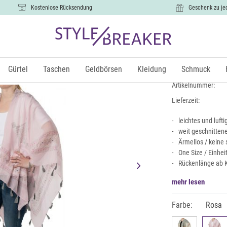
Kostenlose Rücksendung
Geschenk zu je
Leichter P
16,99 €
Gürtel
Taschen
Geldbörsen
Kleidung
Schmuck
inkl.
Artikelnummer:
Lieferzeit:
leichtes und luf
weit geschnitten
Ärmellos / keine
One Size / Einhe
Rückenlänge ab K
mehr lesen
Farbe:
Rosa