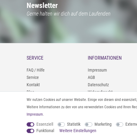
Newsletter
Gerne halten wir dich auf dem Laufenden
SERVICE
INFORMATIONEN
FAQ / Hilfe
Impressum
Service
AGB
Kontakt
Datenschutz
Blog
Widerrufsrecht
09402/9388966
Zahlung und Versand
Wir nutzen Cookies auf unserer Website. Einige von diesen sind essenziel
0160/98693481
Rücksendeinformationen
Weitere Informationen zu den von uns verwendeten Cookies und Ihren Rech
Impressum
.
Vertrag widerrufen
Essenziell
Statistik
Marketing
Extern
Funktional
Weitere Einstellungen
© 2026 styleBREAKER | Alle Rechte vorbehalten. |
webshop by