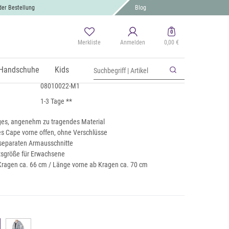
der Bestellung
Blog
0
Merkliste
Anmelden
0,00 €
oncho mit Ethno Muster
 MwSt., zzgl.
Handschuhe
Versand
Kids
08010022-M1
1-3 Tage **
tiges, angenehm zu tragendes Material
es Cape vorne offen, ohne Verschlüsse
 separaten Armausschnitte
itsgröße für Erwachsene
ragen ca. 66 cm / Länge vorne ab Kragen ca. 70 cm