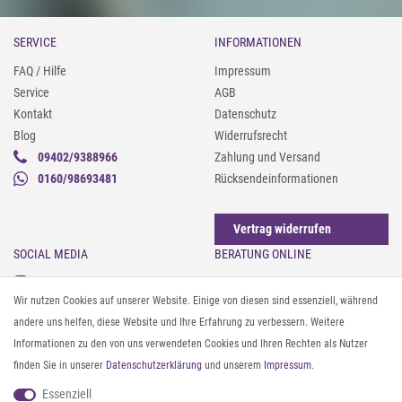
SERVICE
INFORMATIONEN
FAQ / Hilfe
Impressum
Service
AGB
Kontakt
Datenschutz
Blog
Widerrufsrecht
09402/9388966
Zahlung und Versand
0160/98693481
Rücksendeinformationen
Vertrag widerrufen
SOCIAL MEDIA
BERATUNG ONLINE
Instagram
Gürtel messen & kürzen
Wir nutzen Cookies auf unserer Website. Einige von diesen sind essenziell, während
Facebook
Sonnenbrillen & UV-Schutz
andere uns helfen, diese Website und Ihre Erfahrung zu verbessern. Weitere
Pinterest
Textilpflege
Informationen zu den von uns verwendeten Cookies und Ihren Rechten als Nutzer
Twitter
Textil- und Material-Guide
finden Sie in unserer
Daten­schutz­erklärung
und unserem
Impressum
.
Youtube
Geldbörse richtig organisieren
Threads
Pflegeanleitung für Caps
Essenziell