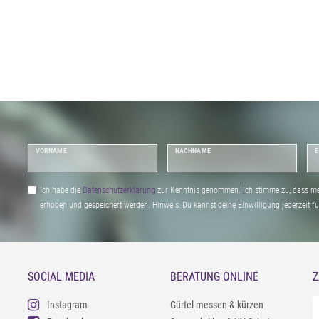
VORNAME
NACHNAME
E
Ich habe die
Daten­schutz­erklärung
zur Kenntnis genommen. Ich stimme zu, dass me
erhoben und gespeichert werden. Hinweis: Du kannst deine Einwilligung jederzeit fu
SOCIAL MEDIA
BERATUNG ONLINE
Z
Instagram
Gürtel messen & kürzen