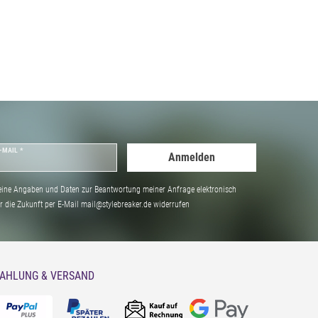
-MAIL *
Anmelden
ine Angaben und Daten zur Beantwortung meiner Anfrage elektronisch
̈r die Zukunft per E-Mail mail@stylebreaker.de widerrufen
AHLUNG & VERSAND