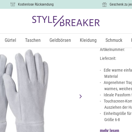
Kostenlose Rücksendung
Geschenk zu je
Einfarbige
14,99 €
Gürtel
Taschen
Geldbörsen
Kleidung
Schmuck
inkl.
Artikelnummer:
Lieferzeit:
Edle warme einf
Material
Angenehmer Trag
warmes, weiches 
Ideale Passform 
Touchscreen-Komp
Ausziehen der 
Einheitsgröße fü
Größe 6-8
mehr lesen