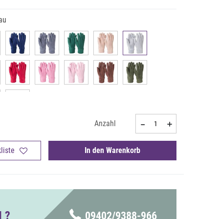
au
Anzahl
liste
In den Warenkorb
 ?
09402/9388-966