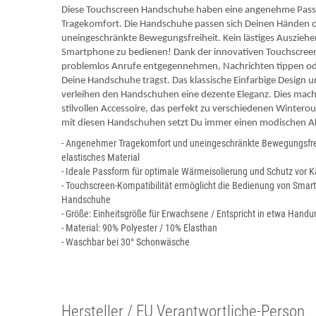
Diese Touchscreen Handschuhe haben eine angenehme Pass
Tragekomfort. Die Handschuhe passen sich Deinen Händen 
uneingeschränkte Bewegungsfreiheit. Kein lästiges Auszie
Smartphone zu bedienen! Dank der innovativen Touchscreen
problemlos Anrufe entgegennehmen, Nachrichten tippen o
Deine Handschuhe trägst. Das klassische Einfarbige Design u
verleihen den Handschuhen eine dezente Eleganz. Dies mac
stilvollen Accessoire, das perfekt zu verschiedenen Winterout
mit diesen Handschuhen setzt Du immer einen modischen A
- Angenehmer Tragekomfort und uneingeschränkte Bewegungsfre
elastisches Material
- Ideale Passform für optimale Wärmeisolierung und Schutz vor K
- Touchscreen-Kompatibilität ermöglicht die Bedienung von Sma
Handschuhe
- Größe: Einheitsgröße für Erwachsene / Entspricht in etwa Handu
- Material: 90% Polyester / 10% Elasthan
- Waschbar bei 30° Schonwäsche
Hersteller / EU Verantwortliche-Person