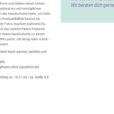
form und bieten einen hohen
Wir beraten dich gerne
optimal an und ermöglichen
hen der Handschuhe mehr, um Dein
-Kompatibilität kannst Du
der Fotos machen während Du
nd das weiche Fleece Material
ht deine Handschuhe zu einem
fits passt. Ob lässig oder schick –
kzent.
iheit durch warmes, weiches und
älte
rtphones ohne Ausziehen der
mfang ca. 16-21 cm / ca. Größe 6-8