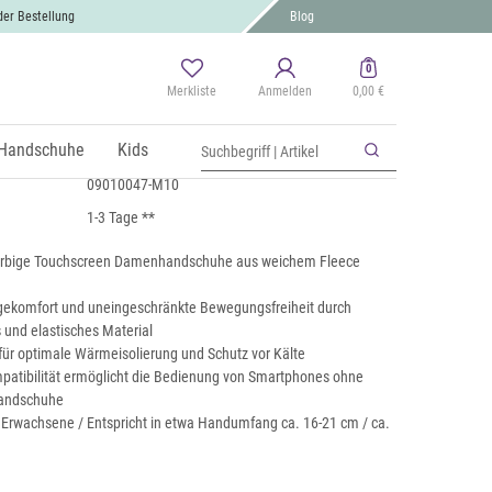
der Bestellung
Blog
0
Merkliste
Anmelden
0,00 €
 Touchscreen Fleece Handschuhe
 MwSt., zzgl.
Handschuhe
Versand
Kids
09010047-M10
1-3 Tage **
arbige Touchscreen Damenhandschuhe aus weichem Fleece
ekomfort und uneingeschränkte Bewegungsfreiheit durch
und elastisches Material
für optimale Wärmeisolierung und Schutz vor Kälte
atibilität ermöglicht die Bedienung von Smartphones ohne
Handschuhe
r Erwachsene / Entspricht in etwa Handumfang ca. 16-21 cm / ca.