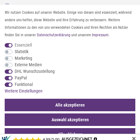
Instagram
Gürtel messen & kürzen
Wir nutzen Cookies auf unserer Website. Einige von diesen sind essenziell, während
Facebook
Sonnenbrillen & UV-Schutz
andere uns helfen, diese Website und Ihre Erfahrung zu verbessern. Weitere
Pinterest
Textilpflege
Informationen zu den von uns verwendeten Cookies und Ihren Rechten als Nutzer
Twitter
Textil- und Material-Guide
finden Sie in unserer
Daten­schutz­erklärung
und unserem
Impressum
.
Youtube
Geldbörse richtig organisieren
Threads
Pflegeanleitung für Caps
Essenziell
Statistik
Marketing
ZAHLUNG & VERSAND
Externe Medien
DHL Wunschzustellung
PayPal
Funktional
Weitere Einstellungen
Alle akzeptieren
Auswahl akzeptieren
© 2026 styleBREAKER | Alle Rechte vorbehalten. |
webshop by
*Sternchentexte und rechtliche Hinweise
Alle ablehnen
✕