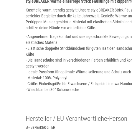
styleBREAKER warme einfarbige Strick Fäustlinge mit Rippenm
Kuschelig warm, trendig gestylt: Unsere styleBREAKER Strick Fäus
perfekter Begleiter durch die kalte Jahreszeit. Genieße Wärme und 
Perlrippen Muster gestrickte Material mit elastischen Strickbünd
schütze deine Hände vor winterlicher Kälte.
- Angenehmer Tragekomfort und uneingeschränkte Bewegungsfre
elastisches Material
- Elastische doppelte Strickbündchen für guten Halt der Handsch
Kälte
- Die Handschuhe sind in verschiedenen Farben erhältlich und k
gestylt werden
- Ideale Passform für optimale Wärmeisolierung und Schutz auch
- Material: 100% Polyacryl
- Größe: Einheitsgröße für Erwachsene / Entspricht in etwa Handu
- Waschbar bei 30° Schonwäsche
Hersteller / EU Verantwortliche-Person
styleBREAKER GmbH