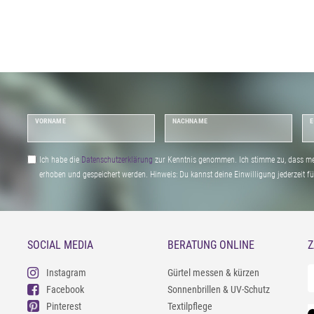
VORNAME
NACHNAME
E
Ich habe die
Daten­schutz­erklärung
zur Kenntnis genommen. Ich stimme zu, dass me
erhoben und gespeichert werden. Hinweis: Du kannst deine Einwilligung jederzeit fu
SOCIAL MEDIA
BERATUNG ONLINE
Z
Instagram
Gürtel messen & kürzen
Facebook
Sonnenbrillen & UV-Schutz
Pinterest
Textilpflege