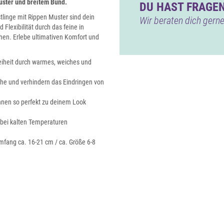
uster und breitem Bund.
DU HAST FRAGEN
tlinge mit Rippen Muster sind dein
Wir beraten dich gerne
Flexibilität durch das feine in
chen. Erlebe ultimativen Komfort und
iheit durch warmes, weiches und
uhe und verhindern das Eindringen von
önnen so perfekt zu deinem Look
 bei kalten Temperaturen
mfang ca. 16-21 cm / ca. Größe 6-8