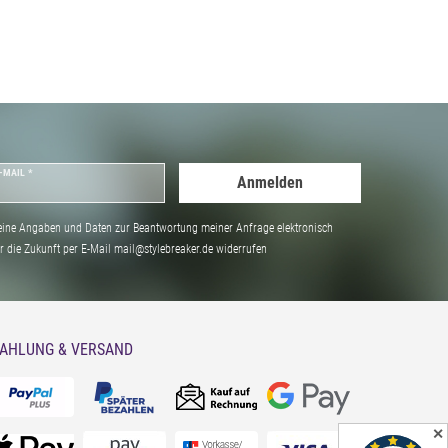
-MAIL *
Anmelden
ine Angaben und Daten zur Beantwortung meiner Anfrage elektronisch
̈r die Zukunft per E-Mail mail@stylebreaker.de widerrufen
AHLUNG & VERSAND
✕