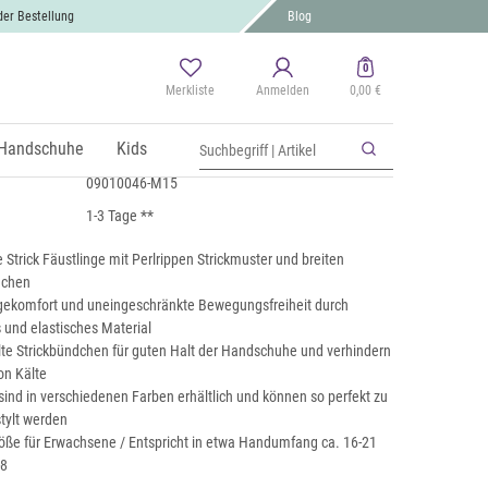
der Bestellung
Blog
0
Merkliste
Anmelden
0,00 €
stlinge mit gemustertem Bund
 MwSt., zzgl.
Handschuhe
Versand
Kids
09010046-M15
1-3 Tage **
Strick Fäustlinge mit Perlrippen Strickmuster und breiten
dchen
ekomfort und uneingeschränkte Bewegungsfreiheit durch
und elastisches Material
lte Strickbündchen für guten Halt der Handschuhe und verhindern
on Kälte
ind in verschiedenen Farben erhältlich und können so perfekt zu
tylt werden
röße für Erwachsene / Entspricht in etwa Handumfang ca. 16-21
-8