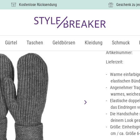
Kostenlose Rücksendung
Geschenk zu je
Strick Fäu
14,99 €
Gürtel
Taschen
Geldbörsen
Kleidung
Schmuck
inkl.
Artikelnummer:
Lieferzeit:
Warme einfarbige 
elastischen Bün
Angenehmer Trag
warmes, weiches 
Elastische doppe
das Eindringen v
Die Handschuhe s
deinem Look ges
Größe: Einheitsg
cm / ca. Größe 6