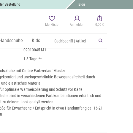
der Bestellung
Blog
0
Merkliste
Anmelden
0,00 €
schuhe Farbverlauf Muster
 MwSt., zzgl.
Handschuhe
Versand
Kids
09010045-M1
1-3 Tage **
ndschuhe mit Ombré Farbverlauf Muster
ekomfort und uneingeschränkte Bewegungsfreiheit durch
und elastisches Material
für optimale Wärmeisolierung und Schutz vor Kälte
huhe sind in verschiedenen Farbkombinationen erhältlich und
t zu deinem Look gestylt werden
röße für Erwachsene / Entspricht in etwa Handumfang ca. 16-21
-8