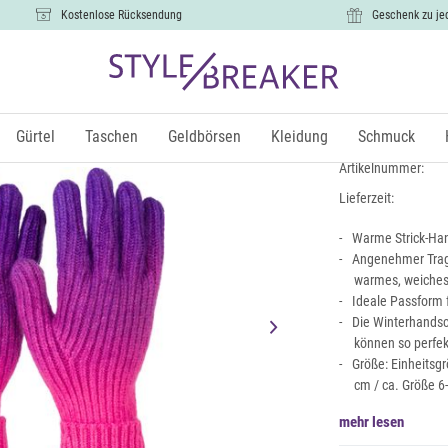
Kostenlose Rücksendung
Geschenk zu je
Strickhand
14,99 €
Gürtel
Taschen
Geldbörsen
Kleidung
Schmuck
inkl.
Artikelnummer:
Lieferzeit:
Warme Strick-Ha
Angenehmer Trag
warmes, weiches 
Ideale Passform 
Die Winterhandsc
können so perfek
Größe: Einheitsg
cm / ca. Größe 6
mehr lesen