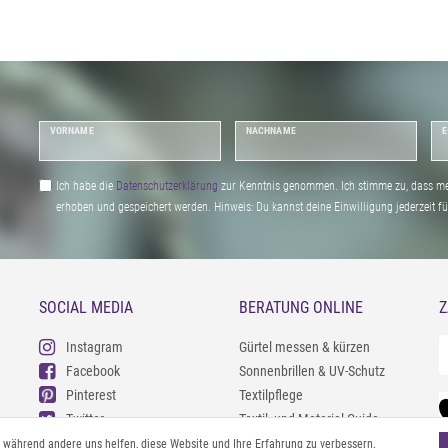
VORNAME
NACHNAME
E
Ich habe die
Daten­schutz­erklärung
zur Kenntnis genommen. Ich stimme zu, dass me
erhoben und gespeichert werden. Hinweis: Du kannst deine Einwilligung jederzeit fu
SOCIAL MEDIA
BERATUNG ONLINE
Z
Instagram
Gürtel messen & kürzen
Facebook
Sonnenbrillen & UV-Schutz
Pinterest
Textilpflege
Twitter
Textil- und Material-Guide
Youtube
Geldbörse richtig organisieren
l, während andere uns helfen, diese Website und Ihre Erfahrung zu verbessern.