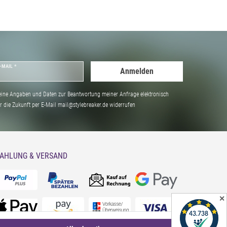
-MAIL *
Anmelden
ine Angaben und Daten zur Beantwortung meiner Anfrage elektronisch
̈r die Zukunft per E-Mail mail@stylebreaker.de widerrufen
AHLUNG & VERSAND
✕