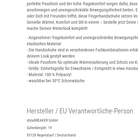
perfekte Passform und der hohe Tragekomfort sorgen dafür, dass
anschmiegen und uneingeschränkte Bewegungsfreiheit bieten. Ega
oder Dich mit Freunden triffst, diese Fingerhandschuhe setzen 
Genieße Wärme, Komfort und Stil in einem – bestelle jetzt Dein
mache Deinen Winterlook komplett!
- Angenehmer Tragekomfort und uneingeschränkte Bewegungsfre
elastisches Material
- Die Handschuhe sind in verschiedenen Farbkombinationen erhält
deinem Look gestylt werden
- Ideale Passform für optimale Wärmeisolierung und Schutz vor K
- Größe: Einheitsgröße für Erwachsene / Entspricht in etwa Handu
- Material: 100 % Polyacryl
- waschbar bei 30°C Schonwäsche
Hersteller / EU Verantwortliche-Person
styleBREAKER GmbH
Gutenbergstr. 19
93128 Regenstauf / Deutschland