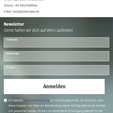
Telefon: +49 9402/9388966
E-Mail: mail@stylebreaker.de
Newsletter
Gerne halten wir dich auf dem Laufenden
VORNAME
NACHNAME
E-MAIL *
Anmelden
Ich habe die
Daten­schutz­erklärung
zur Kenntnis genommen. Ich stimme zu, dass
meine Angaben und Daten zur Beantwortung meiner Anfrage elektronisch erhoben
und gespeichert werden. Hinweis: Du kannst deine Einwilligung jederzeit für die