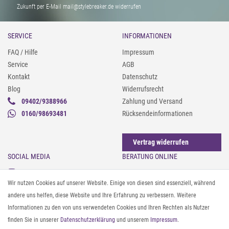
Zukunft per E-Mail mail@stylebreaker.de widerrufen
SERVICE
INFORMATIONEN
FAQ / Hilfe
Impressum
Service
AGB
Kontakt
Datenschutz
Blog
Widerrufsrecht
09402/9388966
Zahlung und Versand
0160/98693481
Rücksendeinformationen
Vertrag widerrufen
SOCIAL MEDIA
BERATUNG ONLINE
Instagram
Gürtel messen & kürzen
Wir nutzen Cookies auf unserer Website. Einige von diesen sind essenziell, während
Facebook
Sonnenbrillen & UV-Schutz
andere uns helfen, diese Website und Ihre Erfahrung zu verbessern. Weitere
Pinterest
Textilpflege
Informationen zu den von uns verwendeten Cookies und Ihren Rechten als Nutzer
Twitter
Textil- und Material-Guide
finden Sie in unserer
Daten­schutz­erklärung
und unserem
Impressum
.
Youtube
Geldbörse richtig organisieren