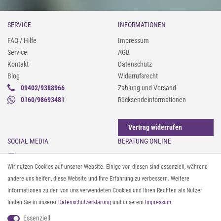
SERVICE
INFORMATIONEN
FAQ / Hilfe
Impressum
Service
AGB
Kontakt
Datenschutz
Blog
Widerrufsrecht
09402/9388966
Zahlung und Versand
0160/98693481
Rücksendeinformationen
Vertrag widerrufen
SOCIAL MEDIA
BERATUNG ONLINE
Instagram
Gürtel messen & kürzen
Wir nutzen Cookies auf unserer Website. Einige von diesen sind essenziell, während
Facebook
Sonnenbrillen & UV-Schutz
andere uns helfen, diese Website und Ihre Erfahrung zu verbessern. Weitere
Pinterest
Textilpflege
Informationen zu den von uns verwendeten Cookies und Ihren Rechten als Nutzer
Twitter
Textil- und Material-Guide
finden Sie in unserer
Daten­schutz­erklärung
und unserem
Impressum
.
Youtube
Geldbörse richtig organisieren
Threads
Pflegeanleitung für Caps
Essenziell