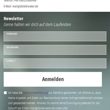
Telefon: +49 9402/9388966
E-Mail: mail@stylebreaker.de
Newsletter
Gerne halten wir dich auf dem Laufenden
VORNAME
NACHNAME
E-MAIL *
Anmelden
Ich habe die
Daten­schutz­erklärung
zur Kenntnis genommen. Ich stimme zu, dass
meine Angaben und Daten zur Beantwortung meiner Anfrage elektronisch erhoben
und gespeichert werden. Hinweis: Du kannst deine Einwilligung jederzeit für die
Zukunft per E-Mail mail@stylebreaker.de widerrufen