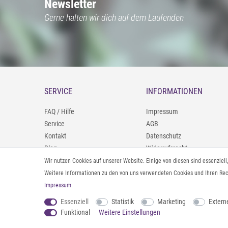
Newsletter
Gerne halten wir dich auf dem Laufenden
SERVICE
INFORMATIONEN
FAQ / Hilfe
Impressum
Service
AGB
Kontakt
Datenschutz
Blog
Widerrufsrecht
09402/9388966
Zahlung und Versand
Wir nutzen Cookies auf unserer Website. Einige von diesen sind essenziel
0160/98693481
Rücksendeinformationen
Weitere Informationen zu den von uns verwendeten Cookies und Ihren Rech
Impressum
.
Vertrag widerrufen
Essenziell
Statistik
Marketing
Extern
Funktional
Weitere Einstellungen
© 2026 styleBREAKER | Alle Rechte vorbehalten. |
webshop by