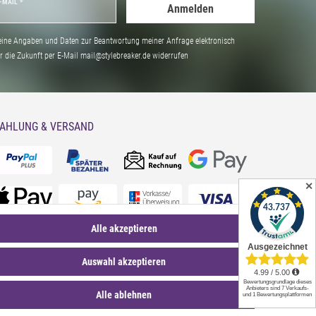
-MAIL *
Anmelden
ine Angaben und Daten zur Beantwortung meiner Anfrage elektronisch
̈r die Zukunft per E-Mail mail@stylebreaker.de widerrufen
AHLUNG & VERSAND
✕
Alle akzeptieren
Auswahl akzeptieren
Alle ablehnen
*Sternchentexte und rechtliche Hinweise