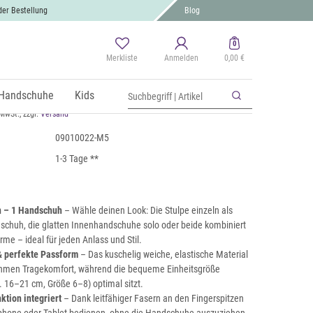
der Bestellung
Blog
0
Merkliste
Anmelden
0,00 €
chscreen Stoff Handschuhe mit
r Strick Manschette
Handschuhe
Kids
 MwSt., zzgl.
Versand
09010022-M5
1-3 Tage **
n – 1 Handschuh
– Wähle deinen Look: Die Stulpe einzeln als
schuh, die glatten Innenhandschuhe solo oder beide kombiniert
me – ideal für jeden Anlass und Stil.
 perfekte Passform
– Das kuschelig weiche, elastische Material
ehmen Tragekomfort, während die bequeme Einheitsgröße
16–21 cm, Größe 6–8) optimal sitzt.
tion integriert
– Dank leitfähiger Fasern an den Fingerspitzen