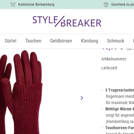
Kostenlose Rücksendung
Geschenk zu je
3 in 1 Tou
abnehmbare
Gürtel
Taschen
Geldbörsen
Kleidung
Schmuck
15,99 €
inkl.
Artikelnummer:
Lieferzeit:
3 Tragevariante
fingerlosen Hand
für maximale Wär
Wohlige Wärme &
sorgt für angen
(Handumfang ca. 
Touchscreen-Funk