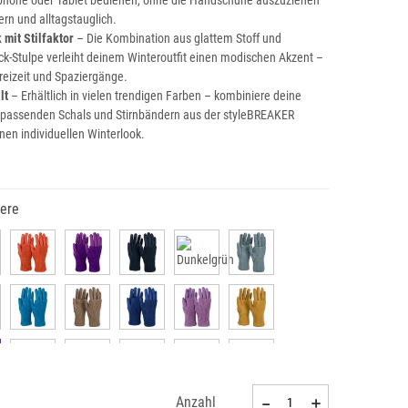
phone oder Tablet bedienen, ohne die Handschuhe auszuziehen
ern und alltagstauglich.
 mit Stilfaktor
– Die Kombination aus glattem Stoff und
rick-Stulpe verleiht deinem Winteroutfit einen modischen Akzent –
 Freizeit und Spaziergänge.
lt
– Erhältlich in vielen trendigen Farben – kombiniere deine
passenden Schals und Stirnbändern aus der styleBREAKER
inen individuellen Winterlook.
ere
Anzahl