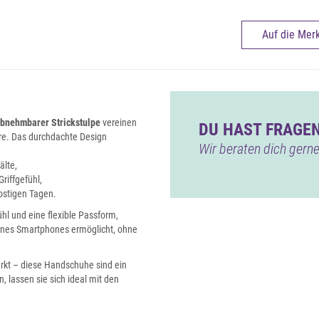
Auf die Merk
bnehmbarer Strickstulpe
vereinen
DU HAST FRAGEN
ire. Das durchdachte Design
Wir beraten dich gerne
älte,
riffgefühl,
rostigen Tagen.
l und eine flexible Passform,
nes Smartphones ermöglicht, ohne
kt – diese Handschuhe sind ein
n, lassen sie sich ideal mit den