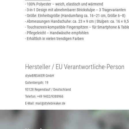
- 100% Polyester – weich, elastisch und wärmend
- 3-in-1 Design mit abnehmbarer Strickstulpe – 3 Tragevarianten
- Größe: Einheitsgröße (Handumfang ca. 16–21 cm, Größe 6–8)
- Abmessungen Handschuhe: ca. 23 × 9 cm | Stulpen: ca. 16 × 9,
- Touchscreen-kompatible Fingerspitzen – für Smartphone & Tabl
- Pflegeleicht – Handwäsche empfohlen
- Erhältlich in vielen trendigen Farben
Hersteller / EU Verantwortliche-Person
styleBREAKER GmbH
Gutenbergstr. 19
93128 Regenstauf / Deutschland
Telefon: +49 9402/9388966
E-Mail: mail@stylebreaker.de