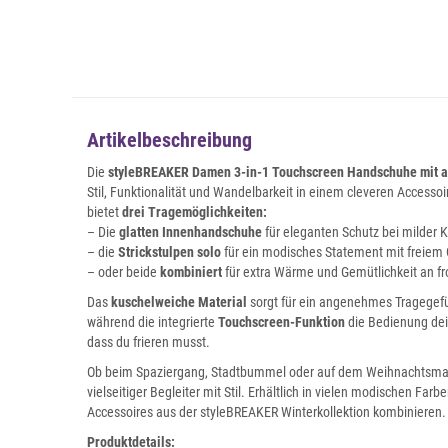
Artikelbeschreibung
Die
styleBREAKER Damen 3-in-1 Touchscreen Handschuhe mit a
Stil, Funktionalität und Wandelbarkeit in einem cleveren Accesso
bietet
drei Tragemöglichkeiten:
– Die
glatten Innenhandschuhe
für eleganten Schutz bei milder K
– die
Strickstulpen solo
für ein modisches Statement mit freiem G
– oder beide
kombiniert
für extra Wärme und Gemütlichkeit an f
Das
kuschelweiche Material
sorgt für ein angenehmes Tragegefüh
während die integrierte
Touchscreen-Funktion
die Bedienung dei
dass du frieren musst.
Ob beim Spaziergang, Stadtbummel oder auf dem Weihnachtsmar
vielseitiger Begleiter mit Stil. Erhältlich in vielen modischen Farbe
Accessoires aus der styleBREAKER Winterkollektion kombinieren.
Produktdetails: