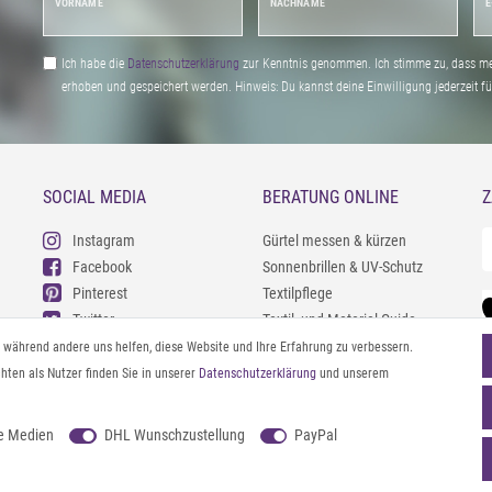
VORNAME
NACHNAME
E
Ich habe die
Daten­schutz­erklärung
zur Kenntnis genommen. Ich stimme zu, dass me
erhoben und gespeichert werden. Hinweis: Du kannst deine Einwilligung jederzeit fu
SOCIAL MEDIA
BERATUNG ONLINE
Z
Instagram
Gürtel messen & kürzen
Facebook
Sonnenbrillen & UV-Schutz
Pinterest
Textilpflege
Twitter
Textil- und Material-Guide
Youtube
Geldbörse richtig organisieren
l, während andere uns helfen, diese Website und Ihre Erfahrung zu verbessern.
Threads
Pflegeanleitung für Caps
ten als Nutzer finden Sie in unserer
Daten­schutz­erklärung
und unserem
e Medien
DHL Wunschzustellung
PayPal