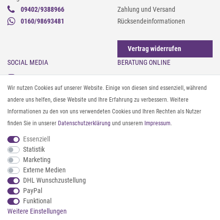
09402/9388966
Zahlung und Versand
0160/98693481
Rücksendeinformationen
Vertrag widerrufen
SOCIAL MEDIA
BERATUNG ONLINE
Instagram
Gürtel messen & kürzen
Wir nutzen Cookies auf unserer Website. Einige von diesen sind essenziell, während
Facebook
Sonnenbrillen & UV-Schutz
andere uns helfen, diese Website und Ihre Erfahrung zu verbessern. Weitere
Pinterest
Textilpflege
Informationen zu den von uns verwendeten Cookies und Ihren Rechten als Nutzer
Twitter
Textil- und Material-Guide
finden Sie in unserer
Daten­schutz­erklärung
und unserem
Impressum
.
Youtube
Geldbörse richtig organisieren
Threads
Pflegeanleitung für Caps
Essenziell
Statistik
Marketing
ZAHLUNG & VERSAND
Externe Medien
DHL Wunschzustellung
PayPal
Funktional
Weitere Einstellungen