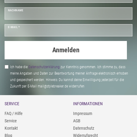
NACHNAME
E-MAIL *
Anmelden
Ich habe die
Daten­schutz­erklärung
zur Kenntnis genommen. Ich stimme zu, dass
meine Angaben und Daten zur Beantwortung meiner Anfrage elektronisch erhoben
und gespeichert werden. Hinweis: Du kannst deine Einwilligung jederzeit für die
Zukunft per E-Mail mail@stylebreaker.de widerrufen
SERVICE
INFORMATIONEN
FAQ / Hilfe
Impressum
Service
AGB
Kontakt
Datenschutz
Blog
Widerrufsrecht