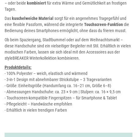
– oder beide
kombiniert
für extra Wärme und Gemütlichkeit an frostigen
Tagen.
Das
kuschelweiche Material
sorgt für ein angenehmes Tragegefühl und
eine flexible Passform, während die integrierte
Touchscreen-Funktion
die
Bedienung deines Smartphones ermöglicht, ohne dass du frieren musst.
Ob beim Spaziergang, Stadtbummel oder auf dem Weihnachtsmarkt –
diese Handschuhe sind ein vielseitiger Begleiter mit Stil. Erhältlich in vielen
modischen Farben, lassen sie sich ideal mit den Accessoires aus der
styleBREAKER Winterkollektion kombinieren.
Produktdetails:
- 100% Polyester – weich, elastisch und wärmend
- 3-in-1 Design mit abnehmbarer Strickstulpe – 3 Tragevarianten
- Größe: Einheitsgröße (Handumfang ca. 16–21 cm, Größe 6–8)
- Abmessungen Handschuhe: ca. 23 × 9 cm | Stulpen: ca. 16 × 9,5 cm
- Touchscreen-kompatible Fingerspitzen – für Smartphone & Tablet
- Pflegeleicht – Handwäsche empfohlen
- Erhältlich in vielen trendigen Farben