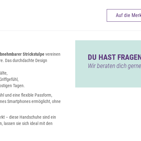
Auf die Merk
bnehmbarer Strickstulpe
vereinen
DU HAST FRAGEN
ire. Das durchdachte Design
Wir beraten dich gerne
älte,
riffgefühl,
rostigen Tagen.
l und eine flexible Passform,
nes Smartphones ermöglicht, ohne
kt – diese Handschuhe sind ein
n, lassen sie sich ideal mit den