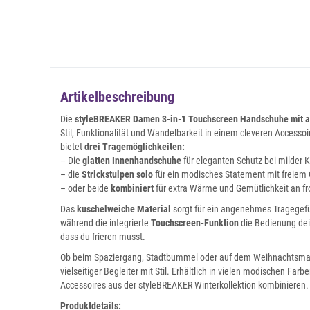
Artikelbeschreibung
Die
styleBREAKER Damen 3-in-1 Touchscreen Handschuhe mit a
Stil, Funktionalität und Wandelbarkeit in einem cleveren Accesso
bietet
drei Tragemöglichkeiten:
– Die
glatten Innenhandschuhe
für eleganten Schutz bei milder K
– die
Strickstulpen solo
für ein modisches Statement mit freiem G
– oder beide
kombiniert
für extra Wärme und Gemütlichkeit an f
Das
kuschelweiche Material
sorgt für ein angenehmes Tragegefüh
während die integrierte
Touchscreen-Funktion
die Bedienung dei
dass du frieren musst.
Ob beim Spaziergang, Stadtbummel oder auf dem Weihnachtsmar
vielseitiger Begleiter mit Stil. Erhältlich in vielen modischen Farbe
Accessoires aus der styleBREAKER Winterkollektion kombinieren.
Produktdetails: