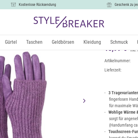
Kostenlose Rücksendung
Geschenk zu je
3 in 1 Tou
abnehmbare
Gürtel
Taschen
Geldbörsen
Kleidung
Schmuck
15,99 €
inkl.
Artikelnummer:
Lieferzeit:
3 Tragevariante
fingerlosen Hand
für maximale Wär
Wohlige Wärme &
sorgt für angen
(Handumfang ca. 
Touchscreen-Funk