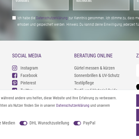
VORNAME
NACHNAME
E
Ich habe die
Daten­schutz­erklärung
zur Kenntnis genommen. Ich stimme zu, dass me
erhoben und gespeichert werden. Hinweis: Du kannst deine Einwilligung jederzeit fu
SOCIAL MEDIA
BERATUNG ONLINE
Z
Instagram
Gürtel messen & kürzen
Facebook
Sonnenbrillen & UV-Schutz
Pinterest
Textilpflege
Twitter
Textil- und Material-Guide
Youtube
Geldbörse richtig organisieren
l, während andere uns helfen, diese Website und Ihre Erfahrung zu verbessern.
Threads
Pflegeanleitung für Caps
ten als Nutzer finden Sie in unserer
Daten­schutz­erklärung
und unserem
e Medien
DHL Wunschzustellung
PayPal