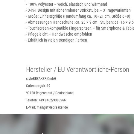
- 100% Polyester – weich, elastisch und wärmend
- 3-in-1 Design mit abnehmbarer Strickstulpe – 3 Tragevarianten
- Größe: Einheitsgröße (Handumfang ca. 16–21 cm, Größe 6–8)
- Abmessungen Handschuhe: ca. 23 × 9 cm | Stulpen: ca. 16 × 9,
- Touchscreen-kompatible Fingerspitzen – für Smartphone & Tabl
- Pflegeleicht – Handwäsche empfohlen
- Erhältlich in vielen trendigen Farben
Hersteller / EU Verantwortliche-Person
styleBREAKER GmbH
Gutenbergstr. 19
93128 Regenstauf / Deutschland
Telefon: +49 9402/9388966
E-Mail: mail@stylebreaker.de