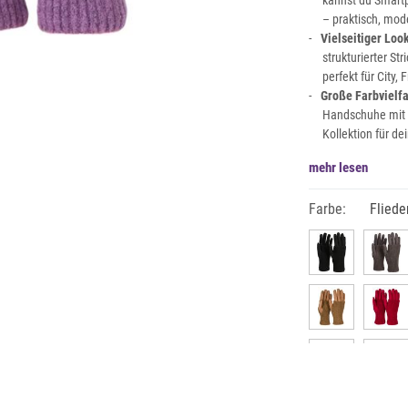
kannst du Smart
– praktisch, mod
Vielseitiger Look
strukturierter St
perfekt für City,
Große Farbvielfa
Handschuhe mit 
Kollektion für de
mehr lesen
Farbe:
Fliede