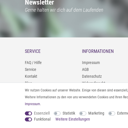
Newsletter
Gerne halten wir dich auf dem Laufenden
SERVICE
INFORMATIONEN
FAQ / Hilfe
Impressum
Service
AGB
Kontakt
Datenschutz
Blog
Widerrufsrecht
09402/9388966
Zahlung und Versand
Wir nutzen Cookies auf unserer Website. Einige von diesen sind essenziel
0160/98693481
Rücksendeinformationen
Weitere Informationen zu den von uns verwendeten Cookies und Ihren Rech
Impressum
.
Vertrag widerrufen
Essenziell
Statistik
Marketing
Extern
Funktional
Weitere Einstellungen
© 2026 styleBREAKER | Alle Rechte vorbehalten. |
webshop by