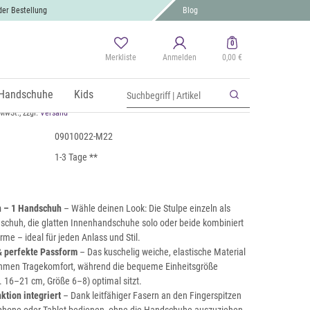
der Bestellung
Blog
0
Merkliste
Anmelden
0,00 €
chscreen Stoff Handschuhe mit
r Strick Manschette
Handschuhe
Kids
 MwSt., zzgl.
Versand
09010022-M22
1-3 Tage **
n – 1 Handschuh
– Wähle deinen Look: Die Stulpe einzeln als
schuh, die glatten Innenhandschuhe solo oder beide kombiniert
me – ideal für jeden Anlass und Stil.
 perfekte Passform
– Das kuschelig weiche, elastische Material
ehmen Tragekomfort, während die bequeme Einheitsgröße
16–21 cm, Größe 6–8) optimal sitzt.
tion integriert
– Dank leitfähiger Fasern an den Fingerspitzen