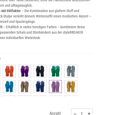
phone oder Tablet bedienen, ohne die Handschuhe auszuziehen
ern und alltagstauglich.
 mit Stilfaktor
– Die Kombination aus glattem Stoff und
rick-Stulpe verleiht deinem Winteroutfit einen modischen Akzent –
 Freizeit und Spaziergänge.
lt
– Erhältlich in vielen trendigen Farben – kombiniere deine
passenden Schals und Stirnbändern aus der styleBREAKER
inen individuellen Winterlook.
r
Anzahl