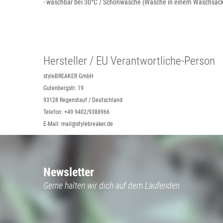
- waschbar bei 30°C / Schonwäsche (Wäsche in einem Waschsäc
Hersteller / EU Verantwortliche-Person
styleBREAKER GmbH
Gutenbergstr. 19
93128 Regenstauf / Deutschland
Telefon: +49 9402/9388966
E-Mail: mail@stylebreaker.de
Newsletter
Gerne halten wir dich auf dem Laufenden