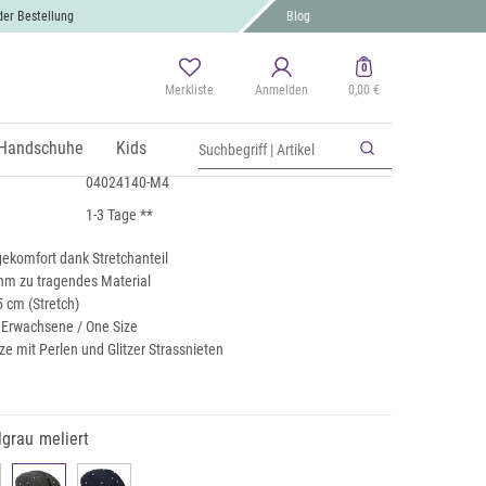
der Bestellung
Blog
0
Merkliste
Anmelden
0,00 €
Perlen und Strass Nieten
St., zzgl.
Handschuhe
Versand
Kids
04024140-M4
1-3 Tage **
komfort dank Stretchanteil
hm zu tragendes Material
 cm (Stretch)
r Erwachsene / One Size
e mit Perlen und Glitzer Strassnieten
grau meliert