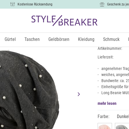
Kostenlose Rücksendung
Geschenk zu je
Beanie mit 
9,99 €
Gürtel
Taschen
Geldbörsen
Kleidung
Schmuck
inkl. Mw
Artikelnummer:
Lieferzeit:
angenehmer Trage
weiches, angene
Bundweite: ca. 25
Einheitsgröße fü
Long Beanie Mütz
mehr lesen
Farbe:
Dunkel