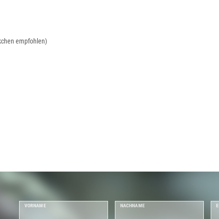
kchen empfohlen)
VORNAME
NACHNAME
E