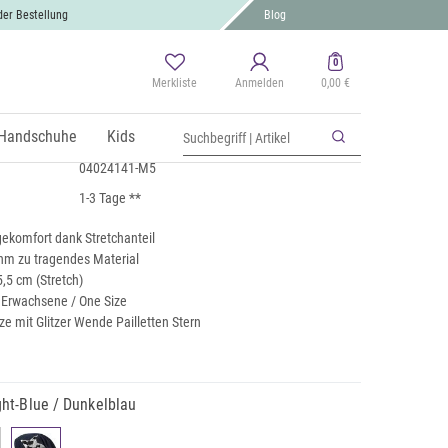
der Bestellung
Blog
0
Merkliste
Anmelden
0,00 €
Wendepailletten Stern
St., zzgl.
Handschuhe
Versand
Kids
04024141-M5
1-3 Tage **
komfort dank Stretchanteil
hm zu tragendes Material
,5 cm (Stretch)
r Erwachsene / One Size
e mit Glitzer Wende Pailletten Stern
ht-Blue / Dunkelblau