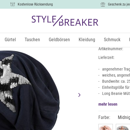
Kostenlose Rücksendung
Geschenk zu je
Beanie mit 
9,99 €
Gürtel
Taschen
Geldbörsen
Kleidung
Schmuck
inkl. Mw
Artikelnummer:
Lieferzeit:
angenehmer Trage
weiches, angene
Bundweite: ca. 25
Einheitsgröße fü
Long Beanie Mütz
mehr lesen
Farbe:
Midnig