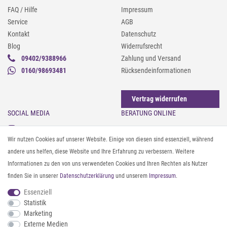
FAQ / Hilfe
Impressum
Service
AGB
Kontakt
Datenschutz
Blog
Widerrufsrecht
09402/9388966
Zahlung und Versand
0160/98693481
Rücksendeinformationen
Vertrag widerrufen
SOCIAL MEDIA
BERATUNG ONLINE
Instagram
Gürtel messen & kürzen
Wir nutzen Cookies auf unserer Website. Einige von diesen sind essenziell, während
Facebook
Sonnenbrillen & UV-Schutz
andere uns helfen, diese Website und Ihre Erfahrung zu verbessern. Weitere
Pinterest
Textilpflege
Informationen zu den von uns verwendeten Cookies und Ihren Rechten als Nutzer
Twitter
Textil- und Material-Guide
finden Sie in unserer
Daten­schutz­erklärung
und unserem
Impressum
.
Youtube
Geldbörse richtig organisieren
Threads
Pflegeanleitung für Caps
Essenziell
Statistik
Marketing
ZAHLUNG & VERSAND
Externe Medien