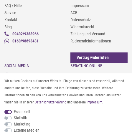
FAQ / Hilfe
Impressum
Service
AGB
Kontakt
Datenschutz
Blog
Widerrufsrecht
09402/9388966
Zahlung und Versand
0160/98693481
Rücksendeinformationen
Vertrag widerrufen
SOCIAL MEDIA
BERATUNG ONLINE
Instagram
Gürtel messen & kürzen
Wir nutzen Cookies auf unserer Website. Einige von diesen sind essenziell, während
Facebook
Sonnenbrillen & UV-Schutz
andere uns helfen, diese Website und Ihre Erfahrung zu verbessern. Weitere
Pinterest
Textilpflege
Informationen zu den von uns verwendeten Cookies und Ihren Rechten als Nutzer
Twitter
Textil- und Material-Guide
finden Sie in unserer
Daten­schutz­erklärung
und unserem
Impressum
.
Youtube
Geldbörse richtig organisieren
Threads
Pflegeanleitung für Caps
Essenziell
Statistik
Marketing
ZAHLUNG & VERSAND
Externe Medien