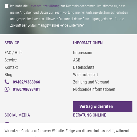
Ich habe die
Daten­schutz­erklärung
zur Kenntnis genommen. Ich stimme zu, dass
meine Angaben und Daten zur Beantwortung meiner Anfrage elektronisch erhoben
und gespeichert werden. Hinweis: Du kannst deine Einwilligung jederzeit für die
Zukunft per E-Mail mail@stylebreaker.de widerrufen
SERVICE
INFORMATIONEN
FAQ / Hilfe
Impressum
Service
AGB
Kontakt
Datenschutz
Blog
Widerrufsrecht
09402/9388966
Zahlung und Versand
0160/98693481
Rücksendeinformationen
Vertrag widerrufen
SOCIAL MEDIA
BERATUNG ONLINE
Instagram
Gürtel messen & kürzen
Wir nutzen Cookies auf unserer Website. Einige von diesen sind essenziell, während
Facebook
Sonnenbrillen & UV-Schutz