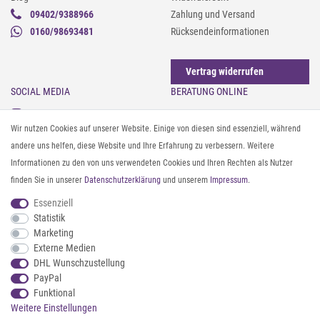
09402/9388966
Zahlung und Versand
0160/98693481
Rücksendeinformationen
Vertrag widerrufen
SOCIAL MEDIA
BERATUNG ONLINE
Instagram
Gürtel messen & kürzen
Wir nutzen Cookies auf unserer Website. Einige von diesen sind essenziell, während
Facebook
Sonnenbrillen & UV-Schutz
andere uns helfen, diese Website und Ihre Erfahrung zu verbessern. Weitere
Pinterest
Textilpflege
Informationen zu den von uns verwendeten Cookies und Ihren Rechten als Nutzer
Twitter
Textil- und Material-Guide
finden Sie in unserer
Daten­schutz­erklärung
und unserem
Impressum
.
Youtube
Geldbörse richtig organisieren
Threads
Pflegeanleitung für Caps
Essenziell
Statistik
Marketing
ZAHLUNG & VERSAND
Externe Medien
DHL Wunschzustellung
PayPal
Funktional
Weitere Einstellungen