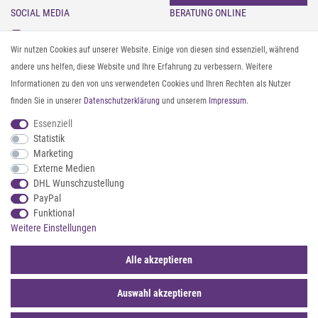
SOCIAL MEDIA
BERATUNG ONLINE
Instagram
Gürtel messen & kürzen
Wir nutzen Cookies auf unserer Website. Einige von diesen sind essenziell, während
Facebook
Sonnenbrillen & UV-Schutz
andere uns helfen, diese Website und Ihre Erfahrung zu verbessern. Weitere
Pinterest
Textilpflege
Informationen zu den von uns verwendeten Cookies und Ihren Rechten als Nutzer
Twitter
Textil- und Material-Guide
finden Sie in unserer
Daten­schutz­erklärung
und unserem
Impressum
.
Youtube
Geldbörse richtig organisieren
Threads
Pflegeanleitung für Caps
Essenziell
Statistik
Marketing
ZAHLUNG & VERSAND
Externe Medien
DHL Wunschzustellung
PayPal
Funktional
Weitere Einstellungen
Alle akzeptieren
Auswahl akzeptieren
© 2026 styleBREAKER | Alle Rechte vorbehalten. |
webshop by
*Sternchentexte und rechtliche Hinweise