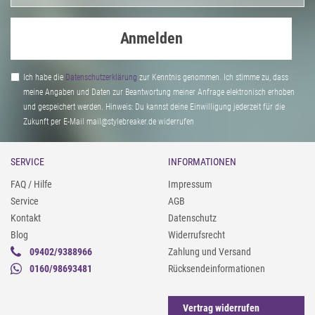
Anmelden
Ich habe die
Daten­schutz­erklärung
zur Kenntnis genommen. Ich stimme zu, dass
meine Angaben und Daten zur Beantwortung meiner Anfrage elektronisch erhoben
und gespeichert werden. Hinweis: Du kannst deine Einwilligung jederzeit für die
Zukunft per E-Mail mail@stylebreaker.de widerrufen
SERVICE
INFORMATIONEN
FAQ / Hilfe
Impressum
Service
AGB
Kontakt
Datenschutz
Blog
Widerrufsrecht
09402/9388966
Zahlung und Versand
0160/98693481
Rücksendeinformationen
Vertrag widerrufen