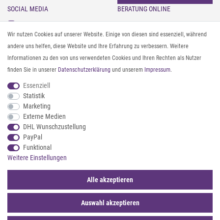
SOCIAL MEDIA
BERATUNG ONLINE
Instagram
Gürtel messen & kürzen
Wir nutzen Cookies auf unserer Website. Einige von diesen sind essenziell, während
Facebook
Sonnenbrillen & UV-Schutz
andere uns helfen, diese Website und Ihre Erfahrung zu verbessern. Weitere
Pinterest
Textilpflege
Informationen zu den von uns verwendeten Cookies und Ihren Rechten als Nutzer
Twitter
Textil- und Material-Guide
finden Sie in unserer
Daten­schutz­erklärung
und unserem
Impressum
.
Youtube
Geldbörse richtig organisieren
Threads
Pflegeanleitung für Caps
Essenziell
Statistik
Marketing
ZAHLUNG & VERSAND
Externe Medien
DHL Wunschzustellung
PayPal
Funktional
Weitere Einstellungen
Alle akzeptieren
Auswahl akzeptieren
© 2026 styleBREAKER | Alle Rechte vorbehalten. |
webshop by
*Sternchentexte und rechtliche Hinweise