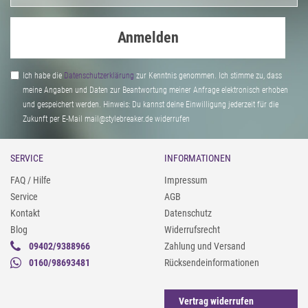
Anmelden
Ich habe die
Daten­schutz­erklärung
zur Kenntnis genommen. Ich stimme zu, dass
meine Angaben und Daten zur Beantwortung meiner Anfrage elektronisch erhoben
und gespeichert werden. Hinweis: Du kannst deine Einwilligung jederzeit für die
Zukunft per E-Mail mail@stylebreaker.de widerrufen
SERVICE
INFORMATIONEN
FAQ / Hilfe
Impressum
Service
AGB
Kontakt
Datenschutz
Blog
Widerrufsrecht
09402/9388966
Zahlung und Versand
0160/98693481
Rücksendeinformationen
Vertrag widerrufen