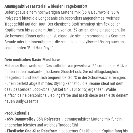
Atmungsaktives Material & idealer Tragekomfort
Gefertigt aus einem hochwertigen Materialmix (65 % Baumwolle, 35 %
Polyester) bietet die Longbeanie ein besonders angenehmes, weiches
Tragegefühl auf der Haut. Der elastische Stoff schmiegt sich flexibel an
Kopfformen bis zu einem Umfang von ca. 59 cm an, ohne einzuengen. Da
sie bewusst dünner gehalten ist, eignet sie sich hervorragend als Sommer-
Beanie oder für Innenräume – die schnelle und stylische Lösung auch an
sogenannten "Bad Hair Days".
Dein modisches Basic-Must-have
Mit einer Bundweite und Gesamthöhe von jeweils ca. 26 cm fällt die Mütze
hinten in den markanten, lockeren Slouch-Look. Sie ist alltagstauglich,
pflegeleicht und lässt sich bequem bei 30 °C in der Schonwäsche reinigen.
Für ein perfekt abgestimmtes Styling kannst du die Beanie ideal mit dem
dazu passenden Loop-Schal (Artikel Nr. 01016115) ergänzen. Wähle
einfach deine persönliche Lieblingsfarbe und mach diese Beanie zu deinem
neuen Daily-Essential!
Produktdetails:
- 65% Baumwolle / 35% Polyester
– atmungsaktiver Materialmix für ein
angenehm leichtes und weiches Tragegefühl
- Elastische One-Size Passform –
bequemer Sitz für einen Kopfumfang bis