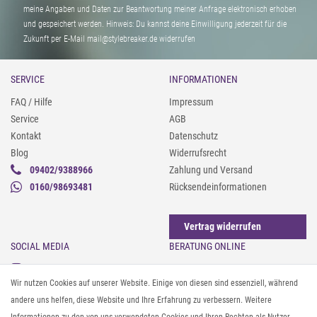
meine Angaben und Daten zur Beantwortung meiner Anfrage elektronisch erhoben
und gespeichert werden. Hinweis: Du kannst deine Einwilligung jederzeit für die
Zukunft per E-Mail mail@stylebreaker.de widerrufen
SERVICE
INFORMATIONEN
FAQ / Hilfe
Impressum
Service
AGB
Kontakt
Datenschutz
Blog
Widerrufsrecht
09402/9388966
Zahlung und Versand
0160/98693481
Rücksendeinformationen
Vertrag widerrufen
SOCIAL MEDIA
BERATUNG ONLINE
Instagram
Gürtel messen & kürzen
Wir nutzen Cookies auf unserer Website. Einige von diesen sind essenziell, während
Facebook
Sonnenbrillen & UV-Schutz
andere uns helfen, diese Website und Ihre Erfahrung zu verbessern. Weitere
Pinterest
Textilpflege