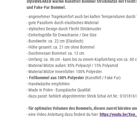
styleBREAKER warme Kunstfell Bommel Strickmütze mit Flecht 
und Fake-Fur Bommel.
- angenehmer Tragekomfort auch bei kalten Temperaturen durch 
- gute Passform durch elastisches Material
- stylisches Design durch Flecht Strickmuster
- Einheitsgröße für Erwachsene / One Size
- Bundweite: ca. 22 cm (Elastisch)
- Höhe gesamt: ca. 21 cm ohne Bommel
- Durchmesser Bommel: ca. 12 cm
- Umfang: ca. 46 cm - kann bis zu einem Kopfumfang von ca. 6
- Material Mütze außen: 85% Polyacryl / 15% Polyamid
- Material Mütze Innenfutter: 100% Polyester
- Fellbommel aus 100% Polyester
(Kunstfell / Fake Fur)
- Handwäsche empfohlen
- Made in Polen - Europäische Qualität
- dazu passt: farblich abgestimmter Strick Schal Art.Nr.: 01018161
-
für optimales Volumen des Bommels, diesen zuerst bürsten und
- eine Video Anleitung dazu findest du hier:
https://youtu.be/Xe