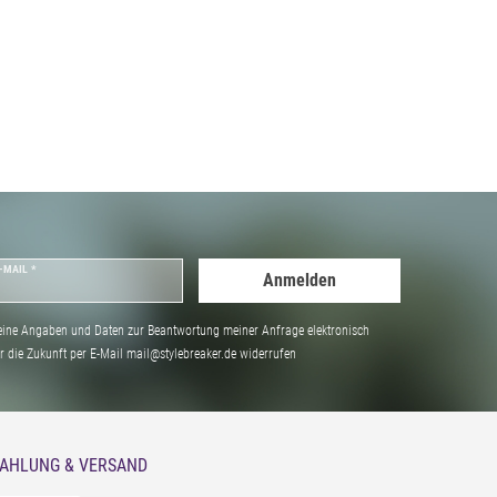
-MAIL *
Anmelden
ine Angaben und Daten zur Beantwortung meiner Anfrage elektronisch
̈r die Zukunft per E-Mail mail@stylebreaker.de widerrufen
AHLUNG & VERSAND