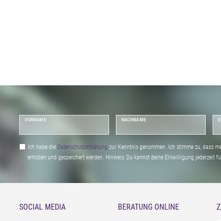
VORNAME
NACHNAME
E
Ich habe die
Daten­schutz­erklärung
zur Kenntnis genommen. Ich stimme zu, dass me
erhoben und gespeichert werden. Hinweis: Du kannst deine Einwilligung jederzeit fu
SOCIAL MEDIA
BERATUNG ONLINE
Z