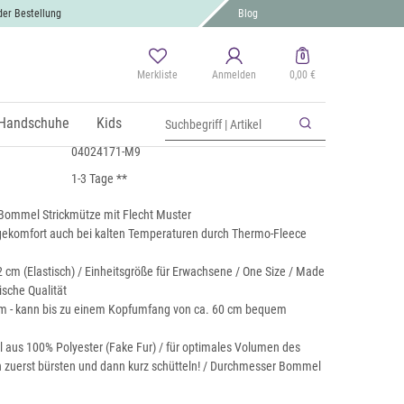
der Bestellung
Blog
0
Merkliste
Anmelden
0,00 €
melmütze mit Flecht Muster
 MwSt., zzgl.
Handschuhe
Versand
Kids
04024171-M9
1-3 Tage **
Bommel Strickmütze mit Flecht Muster
ekomfort auch bei kalten Temperaturen durch Thermo-Fleece
 cm (Elastisch) / Einheitsgröße für Erwachsene / One Size / Made
ische Qualität
m - kann bis zu einem Kopfumfang von ca. 60 cm bequem
 aus 100% Polyester (Fake Fur) / für optimales Volumen des
 zuerst bürsten und dann kurz schütteln! / Durchmesser Bommel