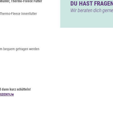
Muster, Thermo-Fleece Futter
DU HAST FRAGEN
Wir beraten dich gerne
Thermo-Fleece Innenfutter
0 cm bequem getragen werden
 dann kurz schütteln!
p_GDDK9Jw