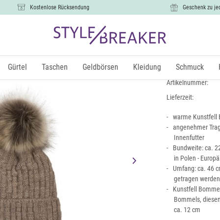
Kostenlose Rücksendung
Geschenk zu je
Strick Bom
18,99 €
Gürtel
Taschen
Geldbörsen
Kleidung
Schmuck
inkl.
Artikelnummer:
Lieferzeit:
warme Kunstfell 
angenehmer Trag
Innenfutter
Bundweite: ca. 22
in Polen - Europä
Umfang: ca. 46 c
getragen werden
Kunstfell Bommel
Bommels, diesen
ca. 12 cm