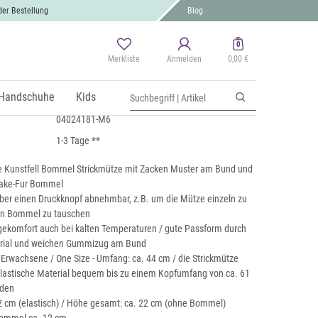
der Bestellung
Blog
0
Merkliste
Anmelden
0,00 €
melmütze mit Zacken Muster
 MwSt., zzgl.
Handschuhe
Versand
Kids
04024181-M6
1-3 Tage **
e Kunstfell Bommel Strickmütze mit Zacken Muster am Bund und
ake-Fur Bommel
ber einen Druckknopf abnehmbar, z.B. um die Mütze einzeln zu
en Bommel zu tauschen
komfort auch bei kalten Temperaturen / gute Passform durch
erial und weichen Gummizug am Bund
 Erwachsene / One Size - Umfang: ca. 44 cm / die Strickmütze
lastische Material bequem bis zu einem Kopfumfang von ca. 61
rden
2 cm (elastisch) / Höhe gesamt: ca. 22 cm (ohne Bommel)