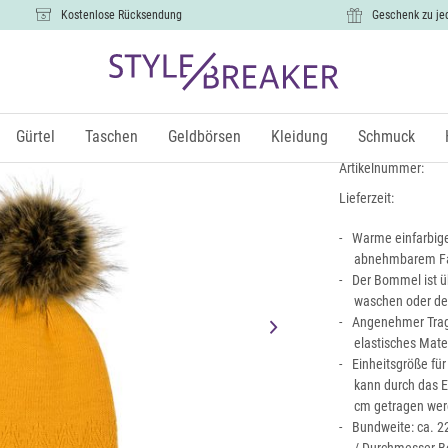
Kostenlose Rücksendung
Geschenk zu je
Strick Bom
19,99 €
Gürtel
Taschen
Geldbörsen
Kleidung
Schmuck
inkl.
Artikelnummer:
Lieferzeit:
Warme einfarbig
abnehmbarem F
Der Bommel ist ü
waschen oder d
Angenehmer Trage
elastisches Mat
Einheitsgröße für
kann durch das E
cm getragen we
Bundweite: ca. 2