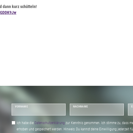
d dann kurz schütteln!
p_GDDK9Jw
VORNAME
NACHNAME
E
Ich habe die
Daten­schutz­erklärung
zur Kenntnis genommen. Ich stimme zu, dass me
erhoben und gespeichert werden. Hinweis: Du kannst deine Einwilligung jederzeit fu