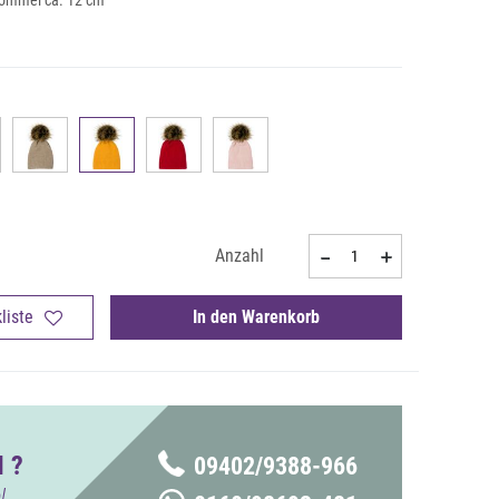
ommel ca. 12 cm
Anzahl
liste
In den Warenkorb
 ?
09402/9388-966
!