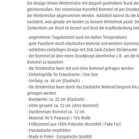
Die lässige Unisex Wintermütze mit doppelt gestricktem Bund s
gleichermaßen. Der voluminöse Kunstfell Bommel ist per Druckk
der Wintermütze abgenommen werden. Natürlich kannst du die M
nachdem, was gerade am besten zu deinem Winterlook passt. Der 
Zackenform am Bund ist dezent und lässt die Kopfbedeckung int
- angenehmer Tragekomfort auch bei kalten Temperaturen
- gute Passform durch elastisches Material und weichen Gummi
- schlichtes einfarbiges Design mit Zick Zack Zacken Strickmuster
- der Bommel ist über einen Druckknopf abnehmbar z.B. um die 
Bommel zu tauschen
- die Strickmütze kann mit und ohne Bommel getragen werden
- Einheitsgröße für Erwachsene / One Size
- Umfang: ca. 44 cm (Elastisch)
- die Strickmütze kann durch das Elastische Material bequem bi
getragen werden
- Bundweite: ca. 22 cm (Elastisch)
- Höhe gesamt: ca. 22 cm (ohne Bommel)
- Durchmesser Bommel ca. 12 cm
- Material: 90 % Polyacryl / 10% Wolle
- Fellbommel aus 100% Polyester (Kunstfell / Fake Fur)
- Handwäsche empfohlen
- Made in Polen - Europäische Qualität