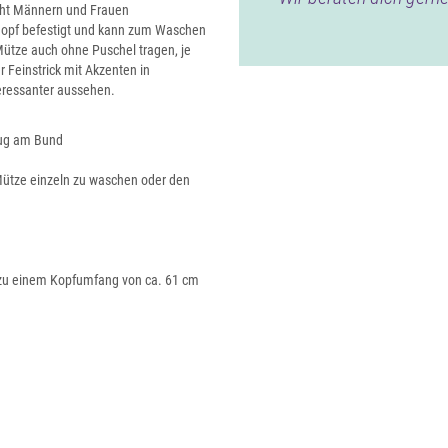
teht Männern und Frauen
nopf befestigt und kann zum Waschen
ütze auch ohne Puschel tragen, je
Feinstrick mit Akzenten in
eressanter aussehen.
zug am Bund
Mütze einzeln zu waschen oder den
s zu einem Kopfumfang von ca. 61 cm