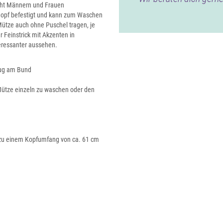
teht Männern und Frauen
nopf befestigt und kann zum Waschen
ütze auch ohne Puschel tragen, je
Feinstrick mit Akzenten in
eressanter aussehen.
zug am Bund
Mütze einzeln zu waschen oder den
s zu einem Kopfumfang von ca. 61 cm