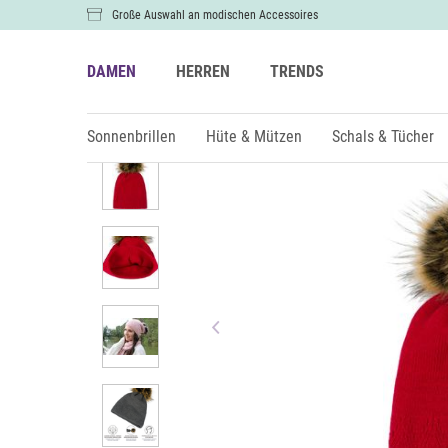
Große Auswahl an modischen Accessoires
DAMEN
HERREN
TRENDS
Damen
Hüte & Mützen
Bommelmützen
Sonnenbrillen
Hüte & Mützen
Schals & Tücher