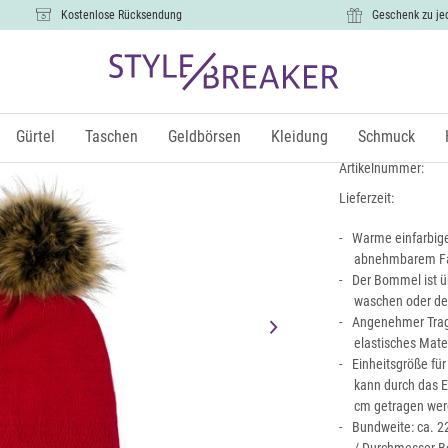
Kostenlose Rücksendung
Geschenk zu je
Strick Bom
19,99 €
Gürtel
Taschen
Geldbörsen
Kleidung
Schmuck
inkl.
Artikelnummer:
Lieferzeit:
Warme einfarbig
abnehmbarem F
Der Bommel ist ü
waschen oder d
Angenehmer Trage
elastisches Mat
Einheitsgröße für
kann durch das E
cm getragen we
Bundweite: ca. 2