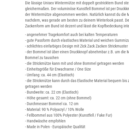
Die lässige Unisex Wintermütze mit doppelt gestricktem Bund s
gleichermaßen. Der voluminöse Kunstfell Bommel ist per Druckk
der Wintermütze abgenommen werden. Natürlich kannst du die M
nachdem, was gerade am besten zu deinem Winterlook passt. Der 
Zackenform am Bund ist dezent und lässt die Kopfbedeckung int
- angenehmer Tragekomfort auch bei kalten Temperaturen
- gute Passform durch elastisches Material und weichen Gummi
- schlichtes einfarbiges Design mit Zick Zack Zacken Strickmuster
- der Bommel ist über einen Druckknopf abnehmbar z.B. um die 
Bommel zu tauschen
- die Strickmütze kann mit und ohne Bommel getragen werden
- Einheitsgröße für Erwachsene / One Size
- Umfang: ca. 44 cm (Elastisch)
- die Strickmütze kann durch das Elastische Material bequem bi
getragen werden
- Bundweite: ca. 22 cm (Elastisch)
- Höhe gesamt: ca. 22 cm (ohne Bommel)
- Durchmesser Bommel ca. 12 cm
- Material: 90 % Polyacryl / 10% Wolle
- Fellbommel aus 100% Polyester (Kunstfell / Fake Fur)
- Handwäsche empfohlen
- Made in Polen - Europäische Qualität