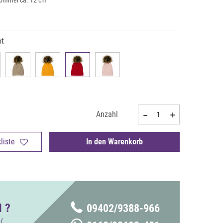
ommel ca. 12 cm
ot
Anzahl
liste
In den Warenkorb
 ?
09402/9388-966
!