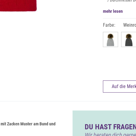
/ Durchmesser B
mehr lesen
Farbe:
Weinr
Auf die Merk
 mit Zacken Muster am Bund und
DU HAST FRAGEN
Wir beraten dich gerne