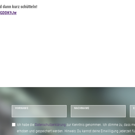
d dann kurz schütteln!
p_GDDK9Jw
VORNAME
NACHNAME
E
Ich habe die
Daten­schutz­erklärung
zur Kenntnis genommen. Ich stimme zu, dass me
erhoben und gespeichert werden. Hinweis: Du kannst deine Einwilligung jederzeit fu