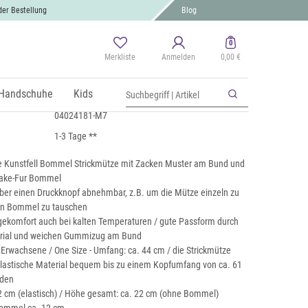
der Bestellung
Blog
0
Merkliste
Anmelden
0,00 €
melmütze mit Zacken Muster
 MwSt., zzgl.
Handschuhe
Versand
Kids
04024181-M7
1-3 Tage **
e Kunstfell Bommel Strickmütze mit Zacken Muster am Bund und
ake-Fur Bommel
ber einen Druckknopf abnehmbar, z.B. um die Mütze einzeln zu
en Bommel zu tauschen
komfort auch bei kalten Temperaturen / gute Passform durch
erial und weichen Gummizug am Bund
 Erwachsene / One Size - Umfang: ca. 44 cm / die Strickmütze
lastische Material bequem bis zu einem Kopfumfang von ca. 61
rden
2 cm (elastisch) / Höhe gesamt: ca. 22 cm (ohne Bommel)