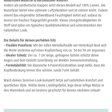
Natürliches Material & Durchdachter Komfort
Anders als synthetische Kappen setzt dieses Modell auf 100% Leinen. Die
Naturfaser bietet eine optimale Luftzirkulation und ist extrem leicht. Zudem
nimmt das eingenähte Schweißband Feuchtigkeit sofort auf, sodass du
immer ein frisches Tragegefühl genießt. Kleine Unregelmäßigkeiten im
Stoff sind dabei ein typisches Qualitätsmerkmal und unterstreichen den
natürlichen Look.
Die Details für deinen perfekten Sitz
- Flexible Passform:
Mit der edlen Metallschnalle am Hinterkopf lässt sich
die Weite stufenlos auf einen Kopfumfang von ca. 54 bis 59 cm anpassen.
- Idealer Schutz:
Der ca. 7 cm lange, gebogene Schirm schützt deine
Augen und dein Gesicht zuverlässig vor direkter Sonneneinstrahlung.
- Formstabilität:
Die klassische 6-Panel-Konstruktion sorgt dafür, dass die
Kopfbedeckung immer ihre schöne, runde Form behält.
Mach deinen Sommer-Look komplett Setze auf natürlichen Komfort und
sportlichen Style. Wähle deine Lieblingsfarbe, lege diese luftige Mütze in
den Warenkorb und sei bestens geschützt für deinen nächsten Urlaub!