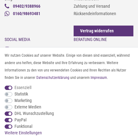
09402/9388966
Zahlung und Versand
0160/98693481
Rücksendeinformationen
Vertrag widerrufen
SOCIAL MEDIA
BERATUNG ONLINE
Instagram
Gürtel messen & kürzen
Wir nutzen Cookies auf unserer Website. Einige von diesen sind essenziell, während
Facebook
Sonnenbrillen & UV-Schutz
andere uns helfen, diese Website und Ihre Erfahrung zu verbessern. Weitere
Pinterest
Textilpflege
Informationen zu den von uns verwendeten Cookies und Ihren Rechten als Nutzer
Twitter
Textil- und Material-Guide
finden Sie in unserer
Daten­schutz­erklärung
und unserem
Impressum
.
Youtube
Geldbörse richtig organisieren
Threads
Pflegeanleitung für Caps
Essenziell
Statistik
Marketing
ZAHLUNG & VERSAND
Externe Medien
DHL Wunschzustellung
PayPal
Funktional
Weitere Einstellungen